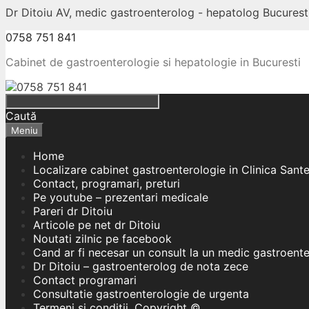
Dr Ditoiu AV, medic gastroenterolog - hepatolog Bucuresti
0758 751 841
Cabinet de gastroenterologie si hepatologie in Bucuresti
Caută
Meniu
Home
Localizare cabinet gastroenterologie in Clinica Sant
Contact, programari, preturi
Pe youtube – prezentari medicale
Pareri dr Ditoiu
Articole pe net dr Ditoiu
Noutati zilnic pe facebook
Cand ar fi necesar un consult la un medic gastroent
Dr Ditoiu – gastroenterolog de nota zece
Contact programari
Consultatie gastroenterologie de urgenta
Termeni si conditii, Copyright ©