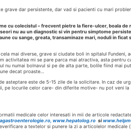
rte grave dar persistente, dar vad si pacienti cu mari proble
me cu colecistul – frecvent pietre la fiere-ulcer, boala de 
deseori nu au un diagnostic si vin pentru simptome persist
aune cu sange, greata, transaminaze mari, noduli in ficat s
la mai diverse, grave si ciudate boli in spitalul Fundeni, 
cum activitatea mi se pare parca mai atractiva, asta pentru 
ul nu numai bolnavul si pe de alta parte, bolile fiind mai pu
 bune decat proaste…
de asteptare este de 5-15 zile de la solicitare. In caz de ur
, pe locurile celor care- din diferite motive- nu pot veni la
rmatii medicale celor interesati in mii de articole redactate
agastroenterologie.ro, www.hepatolog.ro
si
www.helpm
verificare a textelor si punere la zi a articolelor medicale 