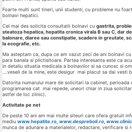
Foarte multi sunt tineri, unii studenti, cu probleme nu foa
bolnavi hepatici.
Cel mai des solicita consultatii bolnavi cu
gastrita, proble
steatoza hepatica, hepatita cronica virala B sau C, dar 
balonare, diaree sau constipatie, scadere in greutate, sc
la ecografie, etc.
Ma asteptam ca, dupa ce am vazut zeci de ani bolnavi cu ce
para banala si plictisitoare. Partea interesanta este ca a
in detaliu situatia medicala a bolnavilor si sa cunosc si om
….veseli de la mine, este desigur mai placut sa dai vesti
Datorita numarului mare de solicitari la cabinet, perioada 
programarea cat mai repede, uneori chiar in ziua solicitarii
astfel de loc zilnic).
Activitate pe net
De peste 10 ani am mai multe siteuri care ofera gratuit info
mediu
www.hepatite.ro
,
www.despreboli.ro
,
www.clinic
munca de adunare a materialelor, redactare, verificare si re