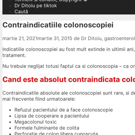
Dr Ditoiu pe tiktok
Caută
Contraindicatiile colonoscopiei
martie 21, 2021
martie 31, 2015
de
Dr Ditoiu, gastroenter
Indicatiile colonoscopiei au fost mult extinde in ultimii a
tratament.
Nu trebuie neglijat totusi faptul ca si colonoscopia – ca or
Cand este absolut contraindicata co
Contraindicatile absolute ale colonoscopiei sunt rare, si de
mai frecvente fiind urmatoarele:
Refuzul pacientului de a face colonoscopie
Lipsa de cooperare a pacientului
Megacolonul toxic
Formele fulminante de colita
Perforatie de colon libera cunoscuta