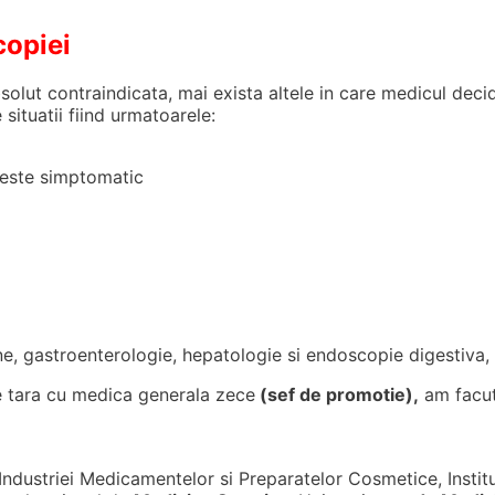
copiei
bsolut contraindicata, mai exista altele in care medicul dec
situatii fiind urmatoarele:
este simptomatic
)
rne, gastroenterologie, hepatologie si endoscopie digestiva,
e tara cu medica generala zece
(sef de promotie),
am facu
Industriei Medicamentelor si Preparatelor Cosmetice, Instit