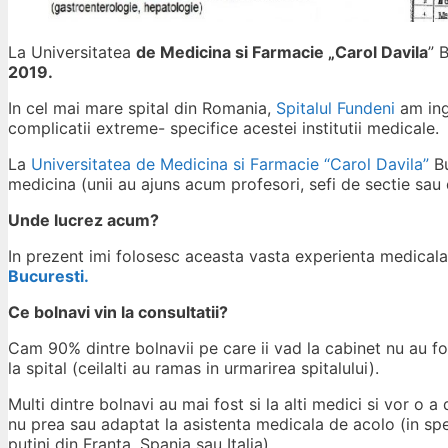
La Universitatea
de Medicina si Farmacie „Carol Davila
” 
2019.
In cel mai mare spital din Romania,
Spitalul Fundeni
am ingr
complicatii extreme- specifice acestei institutii medicale.
La
Universitatea de Medicina si Farmacie “Carol Davila”
Bu
medicina (unii au ajuns acum profesori, sefi de sectie sau di
Unde lucrez acum?
In prezent imi folosesc aceasta vasta experienta medical
Bucuresti.
Ce bolnavi vin la consultatii?
Cam 90% dintre bolnavii pe care ii vad la cabinet nu au fos
la spital (ceilalti au ramas in urmarirea spitalului).
Multi dintre bolnavi au mai fost si la alti medici si vor o a
nu prea sau adaptat la asistenta medicala de acolo (in sp
putini din Franta, Spania sau Italia).