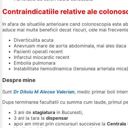
Contraindicatiile relative ale colonos
In afara de situatiile anterioare cand colonoscopia este a
aduce mai multe beneficii decat riscuri, cele mai frecvente 
Diverticulita acuta
Anevrusm mare de aorta abdominala, mai ales daca 
Pacienti operati recent
Infarctul miocardic recent
Embolia pulmonara
Instabilitate hemodinamica (tensiunea arteriala mica
Despre mine
Sunt
Dr Ditoiu M Alecse Valerian
, medic primar boli inte
Dupa terminarea facultatii cu summa cum laude, primul p
3 ani de
stagiatura
in Bucuresti,
3 ani la tara la
dispensar
apoi am intrat prin concursuri succesive la
Centrala