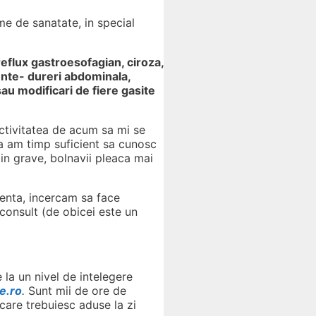
me de sanatate, in special
reflux gastroesofagian, ciroza,
ente- dureri abdominala,
au modificari de fiere gasite
activitatea de acum sa mi se
ca am timp suficient sa cunosc
tin grave, bolnavii pleaca mai
genta, incercam sa face
 consult (de obicei este un
 la un nivel de intelegere
e.ro
.
Sunt mii de ore de
(care trebuiesc aduse la zi