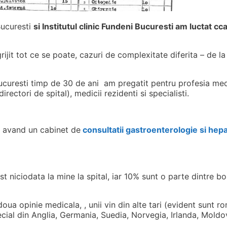
Bucuresti
si Institutul clinic Fundeni Bucuresti am luctat cc
ijit tot ce se poate, cazuri de complexitate diferita – de la
curesti timp de 30 de ani am pregatit pentru profesia medi
rectori de spital), medicii rezidenti si specialisti.
a avand un cabinet de
consultatii gastroenterologie si hepa
t niciodata la mine la spital, iar 10% sunt o parte dintre bo
 doua opinie medicala, , unii vin din alte tari (evident sunt 
ecial din Anglia, Germania, Suedia, Norvegia, Irlanda, Mold