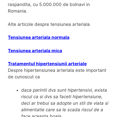
raspandita, cu 5.000.000 de bolnavi in
(
Romania.
h
i
Alte articole despre tensiunea arteriala
p
o
Tensiunea arteriala normala
t
e
Tensiunea arteriala mica
n
s
Tratamentul hipertensiunii arteriale
i
Despre hipertensiunea arteriala este important
u
de cunoscut ca
n
e
d
aca parintii dvs sunt hipertensivi, exista
a
riscul ca si dvs sa faceti hipertensiune,
a
deci ar trebui sa adopte un stil de viata si
r
alimentatie care sa le scada riscul de a
t
face aceasta boala.
e