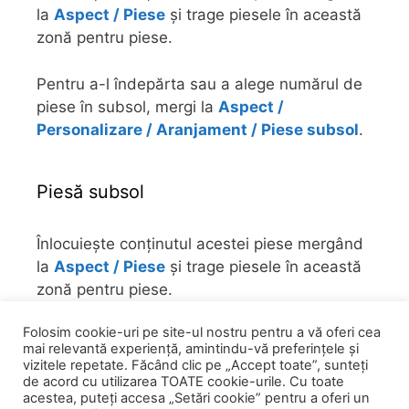
la
Aspect / Piese
și trage piesele în această
zonă pentru piese.
Pentru a-l îndepărta sau a alege numărul de
piese în subsol, mergi la
Aspect /
Personalizare / Aranjament / Piese subsol
.
Piesă subsol
Înlocuiește conținutul acestei piese mergând
la
Aspect / Piese
și trage piesele în această
zonă pentru piese.
Folosim cookie-uri pe site-ul nostru pentru a vă oferi cea
Pentru a-l îndepărta sau a alege numărul de
mai relevantă experiență, amintindu-vă preferințele și
piese în subsol, mergi la
Aspect /
vizitele repetate. Făcând clic pe „Accept toate”, sunteți
Personalizare / Aranjament / Piese subsol
.
de acord cu utilizarea TOATE cookie-urile. Cu toate
acestea, puteți accesa „Setări cookie” pentru a oferi un