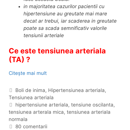
in majoritatea cazurilor pacientii cu
r
hipertensiune au greutate mai mare
i
decat ar trebui, iar scaderea in greutate
a
poate sa scada semnificativ valorile
l
tensiunii arteriale
a
)
Ce este tensiunea arteriala
:
s
(TA) ?
i
m
Citește mai mult
H
p
i
t
p
C
Boli de inima
,
Hipertensiunea arteriala
,
o
e
Tensiunea arteriala
a
m
r
t
E
hipertensiune arteriala
,
tensiune oscilanta
,
e
t
tensiunea arterala mica
e
t
,
tensiunea arteriala
,
e
normala
g
i
f
n
o
c
80 comentarii
o