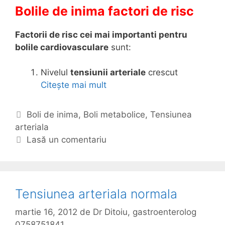
n
Bolile de inima factori de risc
s
i
Factorii de risc cei mai importanti pentru
u
bolile cardiovasculare
sunt:
n
e
Nivelul
tensiunii arteriale
crescut
a
Citește mai mult
C
a
i
r
n
C
Boli de inima
,
Boli metabolice
,
Tensiunea
t
e
arteriala
a
e
p
t
Lasă un comentariu
r
o
e
i
a
g
a
t
o
l
e
r
Tensiunea arteriala normala
a
f
i
m
a
martie 16, 2012
de
Dr Ditoiu, gastroenterolog
i
a
c
0758751841