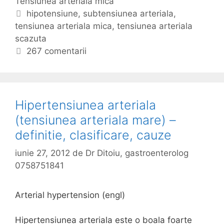
Tensiunea arteriala mica
a
i
t
E
hipotensiune
,
subtensiunea arteriala
,
u
tensiunea arteriala mica
e
t
,
tensiunea arteriala
n
scazuta
g
i
e
o
c
267 comentarii
a
r
h
a
i
e
r
i
t
t
e
Hipertensiunea arteriala
e
(tensiunea arteriala mare) –
r
definitie, clasificare, cauze
i
a
iunie 27, 2012
de
Dr Ditoiu, gastroenterolog
l
0758751841
a
m
Arterial hypertension (engl)
i
c
Hipertensiunea arteriala este o boala foarte
a