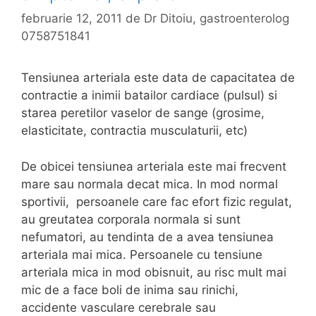
i
februarie 12, 2011
de
Dr Ditoiu, gastroenterolog
a
0758751841
l
a
Tensiunea arteriala este data de capacitatea de
n
contractie a inimii batailor cardiace (pulsul) si
o
starea peretilor vaselor de sange (grosime,
r
elasticitate, contractia musculaturii, etc)
m
a
De obicei tensiunea arteriala este mai frecvent
l
mare sau normala decat mica. In mod normal
a
sportivii, persoanele care fac efort fizic regulat,
au greutatea corporala normala si sunt
nefumatori, au tendinta de a avea tensiunea
arteriala mai mica. Persoanele cu tensiune
arteriala mica in mod obisnuit, au risc mult mai
mic de a face boli de inima sau rinichi,
accidente vasculare cerebrale sau