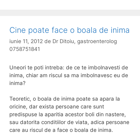
s
r
h
r
i
i
e
u
u
i
t
m
n
e
Cine poate face o boala de inima
e
a
iunie 11, 2012
de
Dr Ditoiu, gastroenterolog
a
0758751841
r
t
Uneori te poti intreba: de ce te imbolnavesti de
e
inima, chiar am riscul sa ma imbolnavesc eu de
r
inima?
i
a
Teoretic, o boala de inima poate sa apara la
l
oricine, dar exista persoane care sunt
a
predispuse la aparitia acestor boli din nastere,
(
sau datorita conditiilor de viata, adica persoane
t
care au riscul de a face o boala de inima.
e