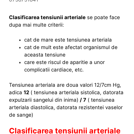
r
e
e
o
Clasificarea tensiunii arteriale
se poate face
)
b
dupa mai multe criterii:
–
o
d
a
cat de mare este tensiunea arteriala
e
l
cat de mult este afectat organismul de
f
a
aceasta tensiune
i
d
care este riscul de aparitie a unor
n
e
complicatii cardiace, etc.
i
i
t
n
i
Tensiunea arteriala are doua valori 12/7cm Hg,
i
e
adica
12
( tensiunea arteriala sistolica, datorata
m
,
expulzarii sangelui din inima)
/ 7
( tensiunea
a
c
arteriala diastolica, datorata rezistentei vaselor
l
de sange)
a
Clasificarea tensiunii arteriale
s