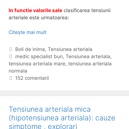
i
f
In functie valorile sale
clasificarea tensiunii
i
arteriale este urmatoarea:
c
a
Citește mai mult
T
r
e
e
n
C
Boli de inima
,
Tensiunea arteriala
,
s
a
E
medic specialist bun
,
Tensiunea arteriala
,
c
i
tensiunea arteriala mare
t
t
,
tensiunea arteriala
a
u
normala
e
i
u
n
g
c
152 comentarii
z
e
o
h
e
a
r
e
a
i
t
r
i
e
Tensiunea arteriala mica
t
(hipotensiunea arteriala): cauze
e
simptome , explorari
r