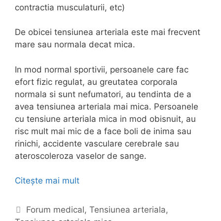
contractia musculaturii, etc)
De obicei tensiunea arteriala este mai frecvent
mare sau normala decat mica.
In mod normal sportivii, persoanele care fac
efort fizic regulat, au greutatea corporala
normala si sunt nefumatori, au tendinta de a
avea tensiunea arteriala mai mica. Persoanele
cu tensiune arteriala mica in mod obisnuit, au
risc mult mai mic de a face boli de inima sau
rinichi, accidente vasculare cerebrale sau
ateroscoleroza vaselor de sange.
Citește mai mult
T
e
n
C
Forum medical
,
Tensiunea arteriala
,
s