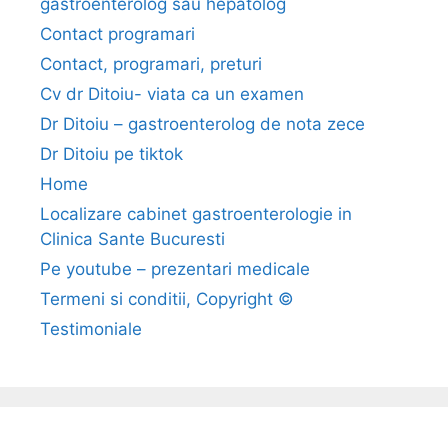
gastroenterolog sau hepatolog
l
Contact programari
a
Contact, programari, preturi
m
i
Cv dr Ditoiu- viata ca un examen
c
Dr Ditoiu – gastroenterolog de nota zece
a
Dr Ditoiu pe tiktok
(
Home
h
Localizare cabinet gastroenterologie in
i
Clinica Sante Bucuresti
p
o
Pe youtube – prezentari medicale
t
Termeni si conditii, Copyright ©
e
Testimoniale
n
s
i
u
n