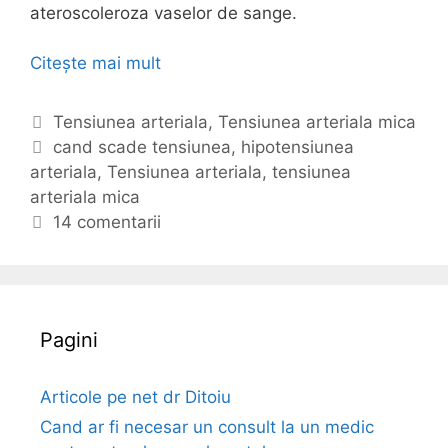
ateroscoleroza vaselor de sange.
Citește mai mult
T
e
n
C
Tensiunea arteriala
,
Tensiunea arteriala mica
s
a
E
cand scade tensiunea
,
hipotensiunea
i
arteriala
t
t
,
Tensiunea arteriala
,
tensiunea
u
arteriala mica
e
i
n
g
c
14 comentarii
e
o
h
a
r
e
a
i
t
r
i
e
Pagini
t
e
r
Articole pe net dr Ditoiu
i
Cand ar fi necesar un consult la un medic
a