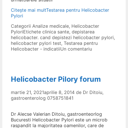
Citește mai mult
Testarea pentru Helicobacter
Pylori
Categorii
Analize medicale
,
Helicobacter
Pylori
Etichete
clinica sante
,
depistarea
helicobacter. cand depistezi helicobacter pylori
,
helicobacter pylori test
,
Testarea pentru
Helicobacter - indicatii
Un comentariu
Helicobacter Pilory forum
martie 21, 2021
aprilie 8, 2014
de
Dr Ditoiu,
gastroenterolog 0758751841
Dr Alecse Valerian Ditoiu, gastroenteorlog
Bucuresti Helicobacter Pylori este un microb
raspandit la majoritatea oamenilor, care de