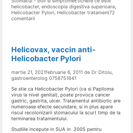
Stomacul - boli si simptome
Etichete
ce este
helicobacter
,
endoscopia digestiva superioara
,
Helicobacter Pylori
,
Helicobacter tratament
72
comentarii
Helicovax, vaccin anti-
Helicobacter Pylori
martie 21, 2021
februarie 6, 2011
de
Dr Ditoiu,
gastroenterolog 0758751841
Se stie ca Helicobacter Pylori (ca si Papiloma
virus la nivel genital), poate provoca cancer
gastric, gastrita, ulcer. Tratamentul antibiotic are
numeroase efecte secundare, si in plus apare
riscul recolonizarii stomacului la scurt timp de la
terminarea tratamentului.
Studiile incepute in SUA in 2005 pentru