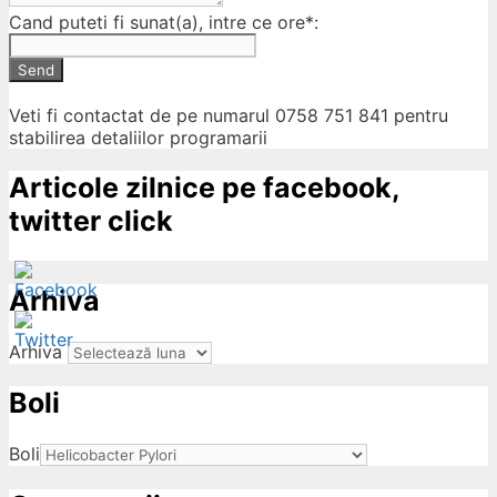
Cand puteti fi sunat(a), intre ce ore*:
Send
Veti fi contactat de pe numarul 0758 751 841 pentru
stabilirea detaliilor programarii
Articole zilnice pe facebook,
twitter click
Arhiva
Arhiva
Boli
ow
Boli