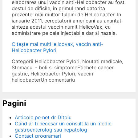
elaborarea unui vaccin anti-Helicobacter au fost
destul de dificile, in primul rand datorita
prezentei mai multor tulpini de Helicobacter. In
ianuarie 2011, cercetatorii americani au anuntat
sinteza acestui vaccin numit HelicoVax, cu
administrare pe cale injectabila dar si nazala.
Citește mai mult
Helicovax, vaccin anti-
Helicobacter Pylori
Categorii
Helicobacter Pylori
,
Noutati medicale
,
Stomacul - boli si simptome
Etichete
cancer
gastric
,
Helicobacter Pylori
,
vaccin
helicobacter
Un comentariu
Pagini
Articole pe net dr Ditoiu
Cand ar fi necesar un consult la un medic
gastroenterolog sau hepatolog
Contact programari