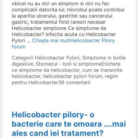
obicei nu au nici un simptom si nici nu fac
complicatii datorita lui; microbul poate contribui
la aparitia ulcerului, gastritei sau cancerului
gastric, tratamentul fiind rareori necesar
Helicobacter simptome Ce simptome da
Helicobacter? Infectia acuta cu Helicobacter
Pylori …
Citește mai mult
Helicobacter Pilory
forum
Categorii
Helicobacter Pylori
,
Simptome in bolile
digestive
,
Stomacul - boli si simptome
Etichete
ce simptome da helicobacter
,
cum se transmite
helicobacter
,
helicobacter pylori forum
,
regim
pentru Helicobacter
36 comentarii
Helicobacter pilory- o
bacterie care te omoara ….mai
ales cand iei tratament?