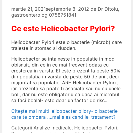
martie 21, 2021
septembrie 8, 2012
de
Dr Ditoiu,
gastroenterolog 0758751841
Ce este Helicobacter Pylori?
Helicobacter Pylori este o bacterie (microb) care
traieste in stomac si duoden.
Helicobacter se intalneste in populatie in mod
obisnuit, din ce in ce mai frecvent odata cu
cresterea in varsta. El este prezent la peste 50%
din populatia in varsta de peste 50 de ani , deci
majoritatea populatiei ARE Helicobacter Pylori ,
iar prezenta sa poate fi asociata sau nu cu unele
boli, dar nu este obligatoriu ca daca ai microbul
sa faci boalal- este doar un factor de risc..
Citește mai mult
Helicobacter pilory- o bacterie
care te omoara ….mai ales cand iei tratament?
Categorii
Analize medicale
,
Helicobacter Pylori
,