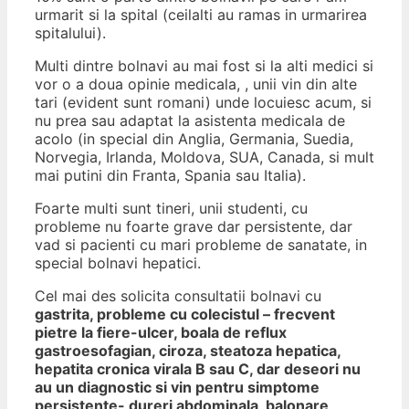
urmarit si la spital (ceilalti au ramas in urmarirea
spitalului).
Multi dintre bolnavi au mai fost si la alti medici si
vor o a doua opinie medicala, , unii vin din alte
tari (evident sunt romani) unde locuiesc acum, si
nu prea sau adaptat la asistenta medicala de
acolo (in special din Anglia, Germania, Suedia,
Norvegia, Irlanda, Moldova, SUA, Canada, si mult
mai putini din Franta, Spania sau Italia).
Foarte multi sunt tineri, unii studenti, cu
probleme nu foarte grave dar persistente, dar
vad si pacienti cu mari probleme de sanatate, in
special bolnavi hepatici.
Cel mai des solicita consultatii bolnavi cu
gastrita, probleme cu colecistul – frecvent
pietre la fiere-ulcer, boala de reflux
gastroesofagian, ciroza, steatoza hepatica,
hepatita cronica virala B sau C, dar deseori nu
au un diagnostic si vin pentru simptome
persistente- dureri abdominala, balonare,