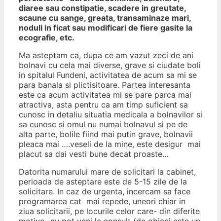
diaree sau constipatie, scadere in greutate,
scaune cu sange, greata, transaminaze mari,
noduli in ficat sau modificari de fiere gasite la
ecografie, etc.
Ma asteptam ca, dupa ce am vazut zeci de ani
bolnavi cu cela mai diverse, grave si ciudate boli
in spitalul Fundeni, activitatea de acum sa mi se
para banala si plictisitoare. Partea interesanta
este ca acum activitatea mi se pare parca mai
atractiva, asta pentru ca am timp suficient sa
cunosc in detaliu situatia medicala a bolnavilor si
sa cunosc si omul nu numai bolnavul si pe de
alta parte, bolile fiind mai putin grave, bolnavii
pleaca mai ….veseli de la mine, este desigur mai
placut sa dai vesti bune decat proaste…
Datorita numarului mare de solicitari la cabinet,
perioada de asteptare este de 5-15 zile de la
solicitare. In caz de urgenta, incercam sa face
programarea cat mai repede, uneori chiar in
ziua solicitarii, pe locurile celor care- din diferite
motive- nu pot veni la consult (de obicei este un