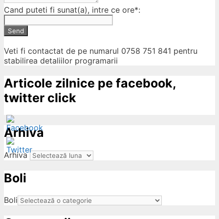
Cand puteti fi sunat(a), intre ce ore*:
Send
Veti fi contactat de pe numarul 0758 751 841 pentru
stabilirea detaliilor programarii
Articole zilnice pe facebook,
twitter click
Arhiva
Arhiva
Boli
ow
Boli