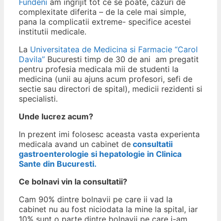
Fundeni
am ingrijit tot ce se poate, cazuri de
complexitate diferita – de la cele mai simple,
pana la complicatii extreme- specifice acestei
institutii medicale.
La
Universitatea de Medicina si Farmacie “Carol
Davila”
Bucuresti timp de 30 de ani am pregatit
pentru profesia medicala mii de studenti la
medicina (unii au ajuns acum profesori, sefi de
sectie sau directori de spital), medicii rezidenti si
specialisti.
Unde lucrez acum?
In prezent imi folosesc aceasta vasta experienta
medicala avand un cabinet de
consultatii
gastroenterologie si hepatologie in Clinica
Sante din Bucuresti.
Ce bolnavi vin la consultatii?
Cam 90% dintre bolnavii pe care ii vad la
cabinet nu au fost niciodata la mine la spital, iar
10% sunt o parte dintre bolnavii pe care i-am