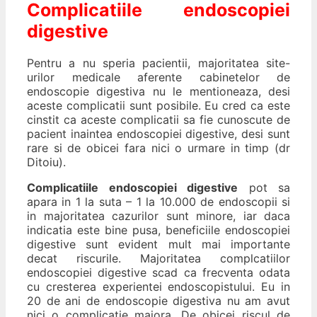
Complicatiile endoscopiei
digestive
Pentru a nu speria pacientii, majoritatea site-
urilor medicale aferente cabinetelor de
endoscopie digestiva nu le mentioneaza, desi
aceste complicatii sunt posibile. Eu cred ca este
cinstit ca aceste complicatii sa fie cunoscute de
pacient inaintea endoscopiei digestive, desi sunt
rare si de obicei fara nici o urmare in timp (dr
Ditoiu).
Complicatiile endoscopiei digestive
pot sa
apara in 1 la suta – 1 la 10.000 de endoscopii si
in majoritatea cazurilor sunt minore, iar daca
indicatia este bine pusa, beneficiile endoscopiei
digestive sunt evident mult mai importante
decat riscurile. Majoritatea complcatiilor
endoscopiei digestive scad ca frecventa odata
cu cresterea experientei endoscopistului. Eu in
20 de ani de endoscopie digestiva nu am avut
nici o complicatie majora. De obicei riscul de