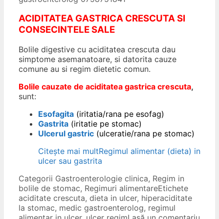
ACIDITATEA GASTRICA CRESCUTA SI
CONSECINTELE SALE
Bolile digestive cu aciditatea crescuta dau
simptome asemanatoare, si datorita cauze
comune au si regim dietetic comun.
Bolile cauzate de aciditatea gastrica crescuta
,
sunt:
Esofagita
(iritatia/rana pe esofag)
Gastrita
(iritatie pe stomac)
Ulcerul gastric
(ulceratie/rana pe stomac)
Citește mai mult
Regimul alimentar (dieta) in
ulcer sau gastrita
Categorii
Gastroenterologie clinica
,
Regim in
bolile de stomac
,
Regimuri alimentare
Etichete
aciditate crescuta
,
dieta in ulcer
,
hiperaciditate
la stomac
,
medic gastroenterolog
,
regimul
alimentar in ulcer
,
ulcer regim
Lasă un comentariu