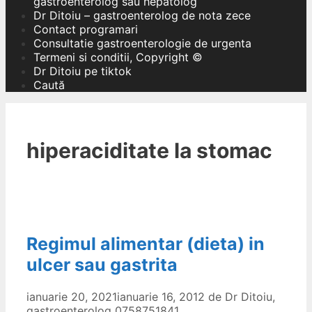
gastroenterolog sau hepatolog
Dr Ditoiu – gastroenterolog de nota zece
Contact programari
Consultatie gastroenterologie de urgenta
Termeni si conditii, Copyright ©
Dr Ditoiu pe tiktok
Caută
hiperaciditate la stomac
Regimul alimentar (dieta) in
ulcer sau gastrita
ianuarie 20, 2021
ianuarie 16, 2012
de
Dr Ditoiu,
gastroenterolog 0758751841