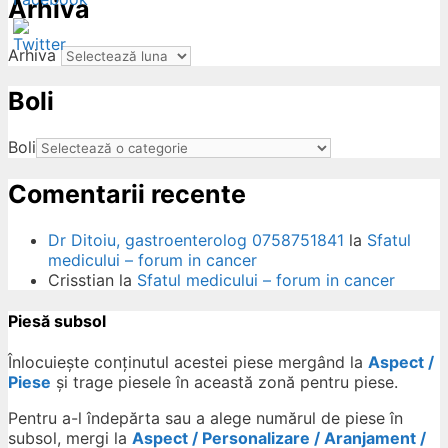
Arhiva
Arhiva
Boli
ow
Boli
Comentarii recente
Dr Ditoiu, gastroenterolog 0758751841
la
Sfatul
medicului – forum in cancer
Crisstian
la
Sfatul medicului – forum in cancer
Piesă subsol
Înlocuiește conținutul acestei piese mergând la
Aspect /
Piese
și trage piesele în această zonă pentru piese.
Pentru a-l îndepărta sau a alege numărul de piese în
subsol, mergi la
Aspect / Personalizare / Aranjament /