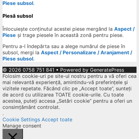
Piese subsol
.
Piesă subsol
Înlocuiește conținutul acestei piese mergând la
Aspect /
Piese
și trage piesele în această zonă pentru piese.
Pentru a-l îndepărta sau a alege numărul de piese în
subsol, mergi la
Aspect / Personalizare / Aranjament /
Piese subsol
.
© 2026 0758 751 841
• Powered by
GeneratePress
Folosim cookie-uri pe site-ul nostru pentru a vă oferi cea
mai relevantă experiență, amintindu-vă preferințele și
vizitele repetate. Făcând clic pe „Accept toate”, sunteți
de acord cu utilizarea TOATE cookie-urile. Cu toate
acestea, puteți accesa „Setări cookie” pentru a oferi un
consimțământ controlat.
.
Cookie Settings
Accept toate
Manage consent