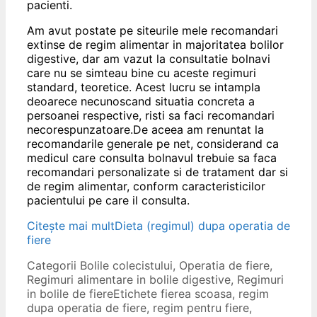
pacienti.
Am avut postate pe siteurile mele recomandari
extinse de regim alimentar in majoritatea bolilor
digestive, dar am vazut la consultatie bolnavi
care nu se simteau bine cu aceste regimuri
standard, teoretice. Acest lucru se intampla
deoarece necunoscand situatia concreta a
persoanei respective, risti sa faci recomandari
necorespunzatoare.De aceea am renuntat la
recomandarile generale pe net, considerand ca
medicul care consulta bolnavul trebuie sa faca
recomandari personalizate si de tratament dar si
de regim alimentar, conform caracteristicilor
pacientului pe care il consulta.
Citește mai mult
Dieta (regimul) dupa operatia de
fiere
Categorii
Bolile colecistului
,
Operatia de fiere
,
Regimuri alimentare in bolile digestive
,
Regimuri
in bolile de fiere
Etichete
fierea scoasa
,
regim
dupa operatia de fiere
,
regim pentru fiere
,