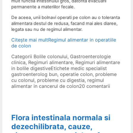
mult functia intestinului gros, datorita evacuarii
permanente a materiilor fecale.
De aceea, unii bolnavi operati pe colon au o toleranta
alimentara destul de redusa, facand mai ales diaree,
legata sau nu de regimul alimentar.
Citește mai mult
Regimul alimentar in operatiile
de colon
Categorii
Bolile colonului
,
Gastroenterologie
clinica
,
Regimuri alimentare
,
Regimuri alimentare
in bolile digestive
Etichete
medic specialist
gastroenterolog bun
,
operatie colon
,
probleme
cu colonul
,
probleme cu digestia
,
regimul
alimentar in cancerul de colon
20 comentarii
Flora intestinala normala si
dezechilibrata, cauze,