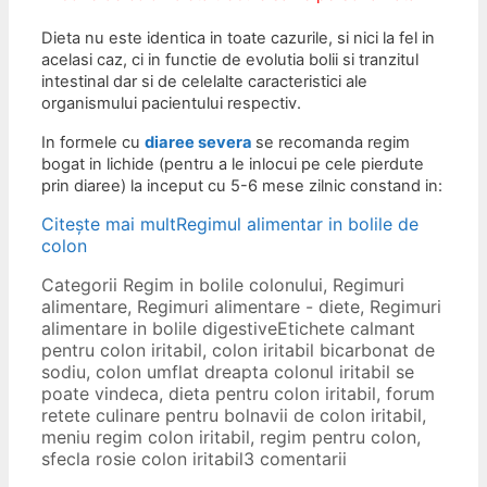
Dieta nu este identica in toate cazurile, si nici la fel in
acelasi caz, ci in functie de evolutia bolii si tranzitul
intestinal dar si de celelalte caracteristici ale
organismului pacientului respectiv.
In formele cu
diaree severa
se recomanda regim
bogat in lichide (pentru a le inlocui pe cele pierdute
prin diaree) la inceput cu 5-6 mese zilnic constand in:
Citește mai mult
Regimul alimentar in bolile de
colon
Categorii
Regim in bolile colonului
,
Regimuri
alimentare
,
Regimuri alimentare - diete
,
Regimuri
alimentare in bolile digestive
Etichete
calmant
pentru colon iritabil
,
colon iritabil bicarbonat de
sodiu
,
colon umflat dreapta colonul iritabil se
poate vindeca
,
dieta pentru colon iritabil
,
forum
retete culinare pentru bolnavii de colon iritabil
,
meniu regim colon iritabil
,
regim pentru colon
,
sfecla rosie colon iritabil
3 comentarii