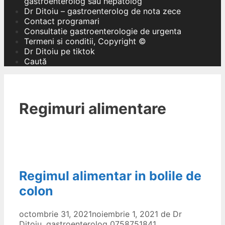
gastroenterolog sau hepatolog
Dr Ditoiu – gastroenterolog de nota zece
Contact programari
Consultatie gastroenterologie de urgenta
Termeni si conditii, Copyright ©
Dr Ditoiu pe tiktok
Caută
Regimuri alimentare
Regimul alimentar in bolile de
colon
octombrie 31, 2021
noiembrie 1, 2021
de
Dr
Ditoiu, gastroenterolog 0758751841