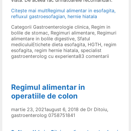
viata. De aceea fac urmatoarele recomandari:
Citește mai mult
Regimul alimentar in esofagita,
refluxul gastroesofagian, hernie hiatala
Categorii
Gastroenterologie clinica
,
Regim in
bolile de stomac
,
Regimuri alimentare
,
Regimuri
alimentare in bolile digestive
,
Sfatul
medicului
Etichete
dieta esofagita
,
HGTH
,
regim
esofagita
,
regim hernie hiatala
,
specialist
gastroenterolog cu experienta
83 comentarii
Regimul alimentar in
operatiile de colon
martie 23, 2021
august 6, 2018
de
Dr Ditoiu,
gastroenterolog 0758751841