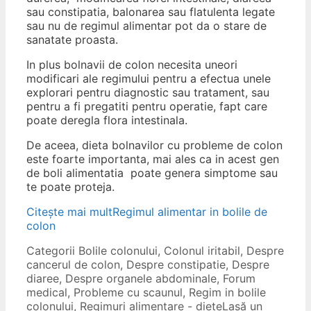
sau constipatia, balonarea sau flatulenta legate
sau nu de regimul alimentar pot da o stare de
sanatate proasta.
In plus bolnavii de colon necesita uneori
modificari ale regimului pentru a efectua unele
explorari pentru diagnostic sau tratament, sau
pentru a fi pregatiti pentru operatie, fapt care
poate deregla flora intestinala.
De aceea, dieta bolnavilor cu probleme de colon
este foarte importanta, mai ales ca in acest gen
de boli alimentatia poate genera simptome sau
te poate proteja.
Citește mai mult
Regimul alimentar in bolile de
colon
Categorii
Bolile colonului
,
Colonul iritabil
,
Despre
cancerul de colon
,
Despre constipatie
,
Despre
diaree
,
Despre organele abdominale
,
Forum
medical
,
Probleme cu scaunul
,
Regim in bolile
colonului
,
Regimuri alimentare - diete
Lasă un