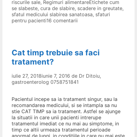
riscurile sale
,
Regimuri alimentare
Etichete
cum
se slabeste
,
cura de slabire
,
scadere in greutate
,
sfatul medicului slabirea sanatoasa
,
sfaturi
pentru pacienti
16 comentarii
Cat timp trebuie sa faci
tratament?
iulie 27, 2018
iunie 7, 2016
de
Dr Ditoiu,
gastroenterolog 0758751841
Pacientul incepe sa ia tratament singur, sau la
recomandarea medicului, si se intampla sa nu
stie CAT TIMP sa ia tratament. Astfel se ajunge
la situatii in care unii pacienti intrerupe
tratamentul imediat ce nu mai au simptome, in
timp ce altii urmeaza tratamentul perioade
anormal de lungi, in conditiile in care nu mai este