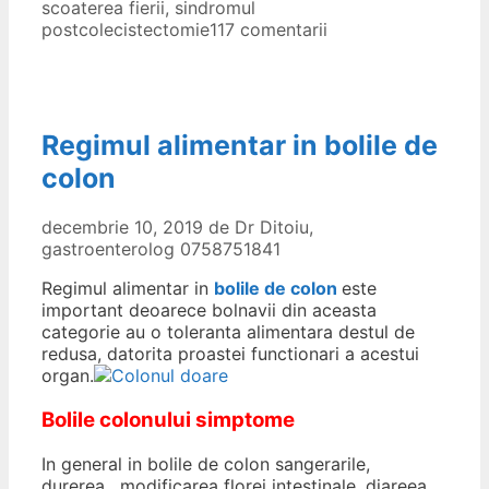
scoaterea fierii
,
sindromul
postcolecistectomie
117 comentarii
Regimul alimentar in bolile de
colon
decembrie 10, 2019
de
Dr Ditoiu,
gastroenterolog 0758751841
Regimul alimentar in
bolile de colon
este
important deoarece bolnavii din aceasta
categorie au o toleranta alimentara destul de
redusa, datorita proastei functionari a acestui
organ.
Bolile colonului simptome
In general in bolile de colon sangerarile,
durerea, modificarea florei intestinale, diareea