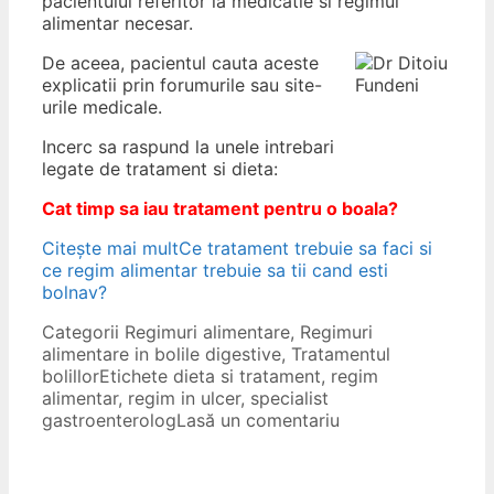
pacientului referitor la medicatie si regimul
alimentar necesar.
De aceea, pacientul cauta aceste
explicatii prin forumurile sau site-
urile medicale.
Incerc sa raspund la unele intrebari
legate de tratament si dieta:
Cat timp sa iau tratament pentru o boala?
Citește mai mult
Ce tratament trebuie sa faci si
ce regim alimentar trebuie sa tii cand esti
bolnav?
Categorii
Regimuri alimentare
,
Regimuri
alimentare in bolile digestive
,
Tratamentul
bolillor
Etichete
dieta si tratament
,
regim
alimentar
,
regim in ulcer
,
specialist
gastroenterolog
Lasă un comentariu