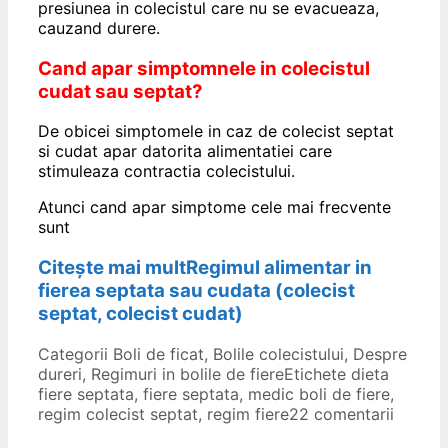
presiunea in colecistul care nu se evacueaza,
cauzand durere.
Cand apar simptomnele in colecistul
cudat sau septat?
De obicei simptomele in caz de colecist septat
si cudat apar datorita alimentatiei care
stimuleaza contractia colecistului.
Atunci cand apar simptome cele mai frecvente
sunt
Citește mai mult
Regimul alimentar in
fierea septata sau cudata (colecist
septat, colecist cudat)
Categorii
Boli de ficat
,
Bolile colecistului
,
Despre
dureri
,
Regimuri in bolile de fiere
Etichete
dieta
fiere septata
,
fiere septata
,
medic boli de fiere
,
regim colecist septat
,
regim fiere
22 comentarii