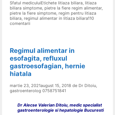
Sfatul medicului
Etichete
litiaza biliara
,
litiaza
biliara simptome
,
pietre la fiere regim alimentar
,
pietre la fiere simptome
,
regim pentru litiaza
biliara
,
regimul alimentar in litiaza biliara
110
comentarii
Regimul alimentar in
esofagita, refluxul
gastroesofagian, hernie
hiatala
martie 23, 2021
august 15, 2018
de
Dr Ditoiu,
gastroenterolog 0758751841
Dr Alecse Valerian Ditoiu, medic specialist
gastroenterologie si hepatologie Bucuresti