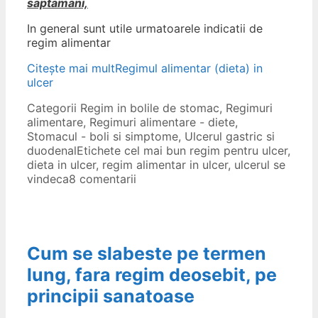
saptamani,
In general sunt utile urmatoarele indicatii de
regim alimentar
Citește mai mult
Regimul alimentar (dieta) in
ulcer
Categorii
Regim in bolile de stomac
,
Regimuri
alimentare
,
Regimuri alimentare - diete
,
Stomacul - boli si simptome
,
Ulcerul gastric si
duodenal
Etichete
cel mai bun regim pentru ulcer
,
dieta in ulcer
,
regim alimentar in ulcer
,
ulcerul se
vindeca
8 comentarii
Cum se slabeste pe termen
lung, fara regim deosebit, pe
principii sanatoase