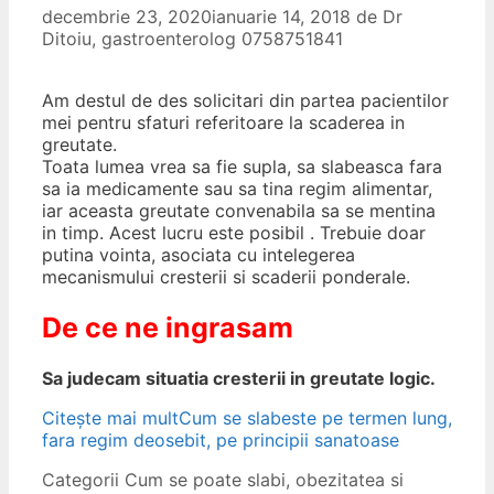
decembrie 23, 2020
ianuarie 14, 2018
de
Dr
Ditoiu, gastroenterolog 0758751841
Am destul de des solicitari din partea pacientilor
mei pentru sfaturi referitoare la scaderea in
greutate.
Toata lumea vrea sa fie supla, sa slabeasca fara
sa ia medicamente sau sa tina regim alimentar,
iar aceasta greutate convenabila sa se mentina
in timp. Acest lucru este posibil . Trebuie doar
putina vointa, asociata cu intelegerea
mecanismului cresterii si scaderii ponderale.
De ce ne ingrasam
Sa judecam situatia cresterii in greutate logic.
Citește mai mult
Cum se slabeste pe termen lung,
fara regim deosebit, pe principii sanatoase
Categorii
Cum se poate slabi
,
obezitatea si