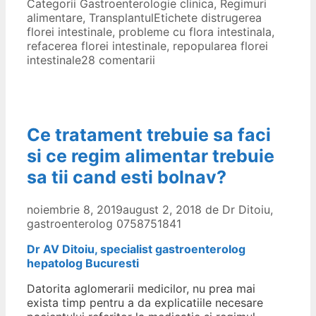
Categorii
Gastroenterologie clinica
,
Regimuri
alimentare
,
Transplantul
Etichete
distrugerea
florei intestinale
,
probleme cu flora intestinala
,
refacerea florei intestinale
,
repopularea florei
intestinale
28 comentarii
Ce tratament trebuie sa faci
si ce regim alimentar trebuie
sa tii cand esti bolnav?
noiembrie 8, 2019
august 2, 2018
de
Dr Ditoiu,
gastroenterolog 0758751841
Dr AV Ditoiu, specialist gastroenterolog
hepatolog Bucuresti
Datorita aglomerarii medicilor, nu prea mai
exista timp pentru a da explicatiile necesare