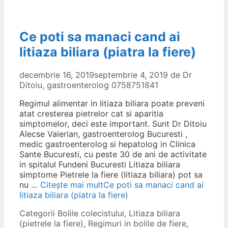
Ce poti sa manaci cand ai
litiaza biliara (piatra la fiere)
decembrie 16, 2019
septembrie 4, 2019
de
Dr
Ditoiu, gastroenterolog 0758751841
Regimul alimentar in litiaza biliara poate preveni
atat cresterea pietrelor cat si aparitia
simptomelor, deci este important. Sunt Dr Ditoiu
Alecse Valerian, gastroenterolog Bucuresti ,
medic gastroenterolog si hepatolog in Clinica
Sante Bucuresti, cu peste 30 de ani de activitate
in spitalul Fundeni Bucuresti Litiaza biliara
simptome Pietrele la fiere (litiaza biliara) pot sa
nu …
Citește mai mult
Ce poti sa manaci cand ai
litiaza biliara (piatra la fiere)
Categorii
Bolile colecistului
,
Litiaza biliara
(pietrele la fiere)
,
Regimuri in bolile de fiere
,