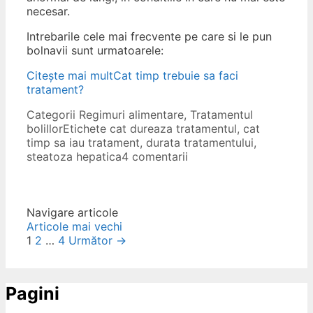
necesar.
Intrebarile cele mai frecvente pe care si le pun
bolnavii sunt urmatoarele:
Citește mai mult
Cat timp trebuie sa faci
tratament?
Categorii
Regimuri alimentare
,
Tratamentul
bolillor
Etichete
cat dureaza tratamentul
,
cat
timp sa iau tratament
,
durata tratamentului
,
steatoza hepatica
4 comentarii
Navigare articole
Articole mai vechi
1
2
…
4
Următor →
Pagini