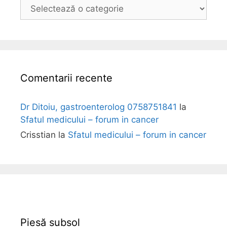
B
o
l
i
Comentarii recente
Dr Ditoiu, gastroenterolog 0758751841
la
Sfatul medicului – forum in cancer
Crisstian
la
Sfatul medicului – forum in cancer
Piesă subsol