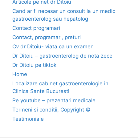
Articole pe net dr Ditoiu
d
Cand ar fi necesar un consult la un medic
i
gastroenterolog sau hepatolog
e
Contact programari
t
Contact, programari, preturi
a
)
Cv dr Ditoiu- viata ca un examen
i
Dr Ditoiu – gastroenterolog de nota zece
n
Dr Ditoiu pe tiktok
u
Home
l
Localizare cabinet gastroenterologie in
c
Clinica Sante Bucuresti
e
r
Pe youtube – prezentari medicale
s
Termeni si conditii, Copyright ©
a
Testimoniale
u
g
a