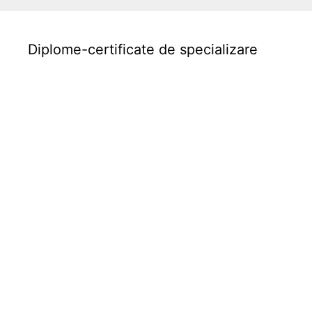
s
t
Diplome-certificate de specializare
r
i
t
a