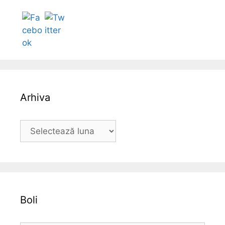
Follow
Arhiva
A
r
h
i
v
a
Boli