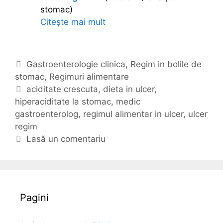
stomac)
Citește mai mult
R
e
g
i
C
Gastroenterologie clinica
,
Regim in bolile de
m
stomac
a
,
Regimuri alimentare
u
t
E
aciditate crescuta
,
dieta in ulcer
,
l
hiperaciditate la stomac
e
t
,
medic
a
gastroenterolog
g
i
,
regimul alimentar in ulcer
,
ulcer
l
regim
o
c
i
r
h
Lasă un comentariu
m
i
e
e
i
t
n
e
t
a
Pagini
r
(