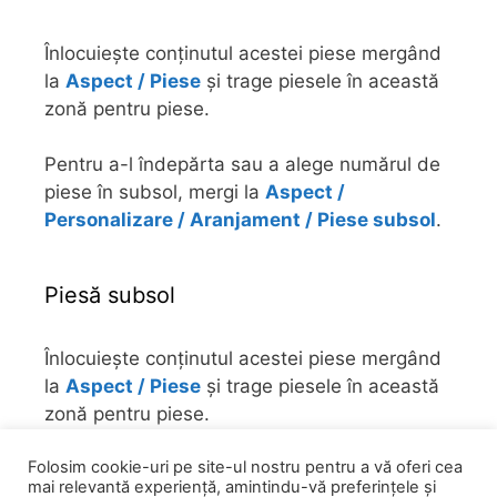
Înlocuiește conținutul acestei piese mergând
la
Aspect / Piese
și trage piesele în această
zonă pentru piese.
Pentru a-l îndepărta sau a alege numărul de
piese în subsol, mergi la
Aspect /
Personalizare / Aranjament / Piese subsol
.
Piesă subsol
Înlocuiește conținutul acestei piese mergând
la
Aspect / Piese
și trage piesele în această
zonă pentru piese.
Folosim cookie-uri pe site-ul nostru pentru a vă oferi cea
Pentru a-l îndepărta sau a alege numărul de
mai relevantă experiență, amintindu-vă preferințele și