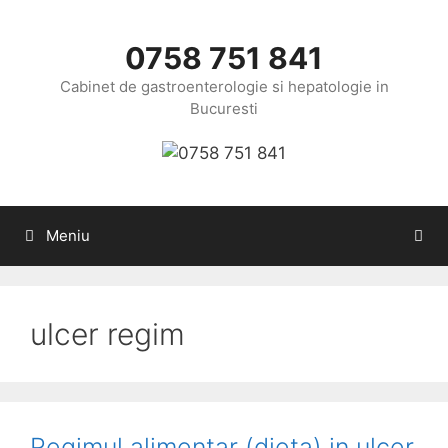
Sari
la
0758 751 841
conținut
Cabinet de gastroenterologie si hepatologie in
Bucuresti
Meniu
ulcer regim
Regimul alimentar (dieta) in ulcer