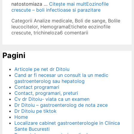
natostomiaza …
Citește mai mult
Eozinofile
crescute – boli infectioase si parazitare
Categorii
Analize medicale
,
Boli de sange
,
Bolile
leucocitelor
,
Hemograma
Etichete
eozinofile
crescute
,
trichineloza
6 comentarii
Pagini
Articole pe net dr Ditoiu
Cand ar fi necesar un consult la un medic
gastroenterolog sau hepatolog
Contact programari
Contact, programari, preturi
Cv dr Ditoiu- viata ca un examen
Dr Ditoiu – gastroenterolog de nota zece
Dr Ditoiu pe tiktok
Home
Localizare cabinet gastroenterologie in Clinica
Sante Bucuresti