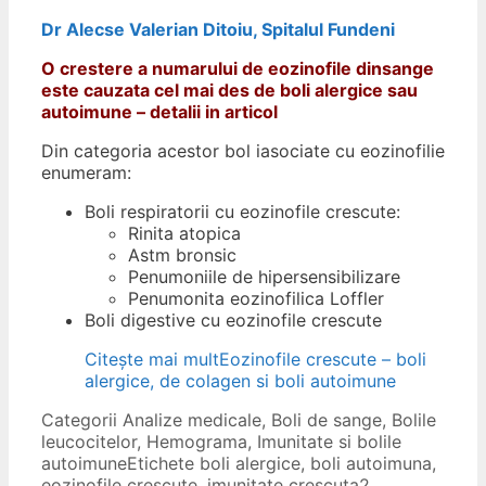
Dr Alecse Valerian Ditoiu, Spitalul Fundeni
O crestere a numarului de eozinofile dinsange
este cauzata cel mai des de boli alergice sau
autoimune – detalii in articol
Din categoria acestor bol iasociate cu eozinofilie
enumeram:
Boli respiratorii cu eozinofile crescute:
Rinita atopica
Astm bronsic
Penumoniile de hipersensibilizare
Penumonita eozinofilica Loffler
Boli digestive cu eozinofile crescute
Citește mai mult
Eozinofile crescute – boli
alergice, de colagen si boli autoimune
Categorii
Analize medicale
,
Boli de sange
,
Bolile
leucocitelor
,
Hemograma
,
Imunitate si bolile
autoimune
Etichete
boli alergice
,
boli autoimuna
,
eozinofile crescute
,
imunitate crescuta
2