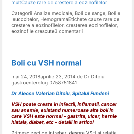
mult
Cauze rare de crestere a eozinofilelor
Categorii
Analize medicale
,
Boli de sange
,
Bolile
leucocitelor
,
Hemograma
Etichete
cauze rare de
crestere a eozinofilelor
,
cresterea eozinofilelor
,
eozinofile crescute
3 comentarii
Boli cu VSH normal
mai 24, 2018
aprilie 23, 2014
de
Dr Ditoiu,
gastroenterolog 0758751841
Dr Alecse Valerian Ditoiu, Spitalul Fundeni
VSH poate creste in infectii, inflamatii, cancer
sau anemie, existand numeroase alte boli in
care VSH este normal – gastrita, ulcer, hernie
hiatala, diabet, etc – detalii in articol
Primesc zeci de intrebari despre VSH si relatia