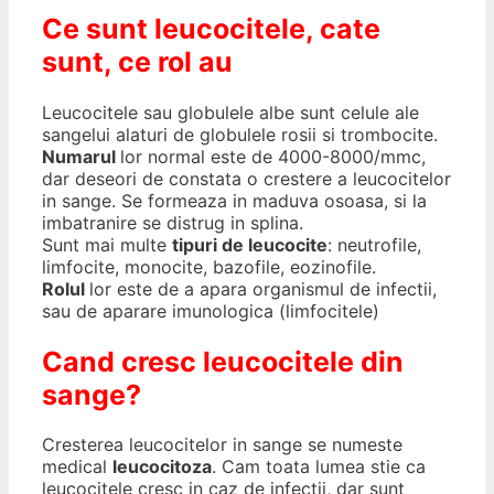
Ce sunt leucocitele, cate
sunt, ce rol au
Leucocitele sau globulele albe sunt celule ale
sangelui alaturi de globulele rosii si trombocite.
Numarul
lor normal este de 4000-8000/mmc,
dar deseori de constata o crestere a leucocitelor
in sange. Se formeaza in maduva osoasa, si la
imbatranire se distrug in splina.
Sunt mai multe
tipuri de leucocite
: neutrofile,
limfocite, monocite, bazofile, eozinofile.
Rolul
lor este de a apara organismul de infectii,
sau de aparare imunologica (limfocitele)
Cand cresc leucocitele din
sange?
Cresterea leucocitelor in sange se numeste
medical
leucocitoza
. Cam toata lumea stie ca
leucocitele cresc in caz de infectii, dar sunt