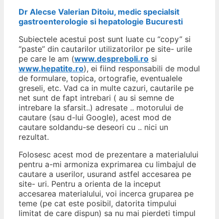
Dr Alecse Valerian Ditoiu, medic specialsit
gastroenterologie si hepatologie Bucuresti
Subiectele acestui post sunt luate cu “copy” si
“paste” din cautarilor utilizatorilor pe site- urile
pe care le am (
www.despreboli.ro
si
www.hepatite.ro
), ei fiind responsabili de modul
de formulare, topica, ortografie, eventualele
greseli, etc. Vad ca in multe cazuri, cautarile pe
net sunt de fapt intrebari ( au si semne de
intrebare la sfarsit..) adresate .. motorului de
cautare (sau d-lui Google), acest mod de
cautare soldandu-se deseori cu .. nici un
rezultat.
Folosesc acest mod de prezentare a materialului
pentru a-mi armoniza exprimarea cu limbajul de
cautare a userilor, usurand astfel accesarea pe
site- uri. Pentru a orienta de la inceput
accesarea materialului, voi incerca gruparea pe
teme (pe cat este posibil, datorita timpului
limitat de care dispun) sa nu mai pierdeti timpul