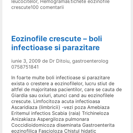
leucocitelor
,
Hemograma
Etichete
eozinofile
crescute
100 comentarii
Eozinofile crescute – boli
infectioase si parazitare
iunie 3, 2009
de
Dr Ditoiu, gastroenterolog
0758751841
In foarte multe boli infectioase si parazitare
exista o crestere a eozinofilelor, lucru stiut de
altfel de majoritatea pacientilor, care se cauta de
Giardia sau oxiuri, atunci cand au eozinofilele
crescute. Limfocitoza acuta infectioasa
Ascaridiaza (limbricii) -vezi poza Amebiaza
Eritemul infectios Scabia (raia) Trichineloza
Anizakiaza Aspergiloza pulmonara
Coccidioidomicoza diseminata Gastroenterita
eozinofilica Fascioloza Chistul hidatic