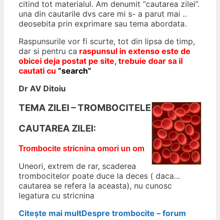
citind tot materialul. Am denumit “cautarea zilei”.
una din cautarile dvs care mi s- a parut mai ..
deosebita prin exprimare sau tema abordata.
Raspunsurile vor fi scurte, tot din lipsa de timp,
dar si pentru ca
r
aspunsul in extenso este de
obicei deja postat pe site, trebuie doar sa il
cautati cu
“search”
Dr AV Ditoiu
TEMA ZILEI – TROMBOCITELE
CAUTAREA ZILEI:
Trombocite stricnina omori un om
Uneori, extrem de rar, scaderea
trombocitelor poate duce la deces ( daca…
cautarea se refera la aceasta), nu cunosc
legatura cu stricnina
Citește mai mult
Despre trombocite – forum