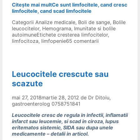
Citește mai mult
Ce sunt limfocitele, cand cresc
limfocitele, cand scad limfocitele
Categorii
Analize medicale
,
Boli de sange
,
Bolile
leucocitelor
,
Hemograma
,
Imunitate si bolile
autoimune
Etichete
cresterea limfocitelor
,
limfocitoza
,
limfopenie
65 comentarii
Leucocitele crescute sau
scazute
mai 27, 2018
martie 28, 2012
de
Dr Ditoiu,
gastroenterolog 0758751841
Leucocitele cresc de regula in infectii, inflamatii
infarct sau leucemie, si scad in ciroza, lupus
eritematos sistemic, SIDA sau dupa unele
medicamente – detalii in articol.