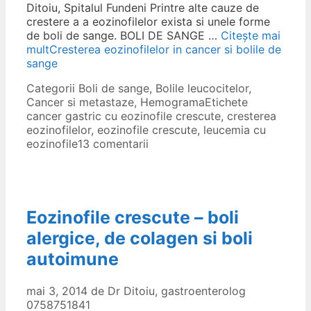
Ditoiu, Spitalul Fundeni Printre alte cauze de
crestere a a eozinofilelor exista si unele forme
de boli de sange. BOLI DE SANGE …
Citește mai
mult
Cresterea eozinofilelor in cancer si bolile de
sange
Categorii
Boli de sange
,
Bolile leucocitelor
,
Cancer si metastaze
,
Hemograma
Etichete
cancer gastric cu eozinofile crescute
,
cresterea
eozinofilelor
,
eozinofile crescute
,
leucemia cu
eozinofile
13 comentarii
Eozinofile crescute – boli
alergice, de colagen si boli
autoimune
mai 3, 2014
de
Dr Ditoiu, gastroenterolog
0758751841