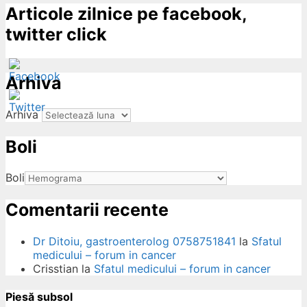
Articole zilnice pe facebook,
twitter click
Arhiva
Arhiva
Boli
ow
Boli
Comentarii recente
Dr Ditoiu, gastroenterolog 0758751841
la
Sfatul
medicului – forum in cancer
Crisstian
la
Sfatul medicului – forum in cancer
Piesă subsol