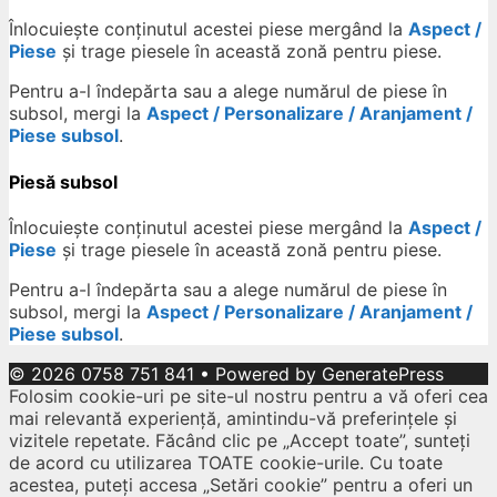
Înlocuiește conținutul acestei piese mergând la
Aspect /
Piese
și trage piesele în această zonă pentru piese.
Pentru a-l îndepărta sau a alege numărul de piese în
subsol, mergi la
Aspect / Personalizare / Aranjament /
Piese subsol
.
Piesă subsol
Înlocuiește conținutul acestei piese mergând la
Aspect /
Piese
și trage piesele în această zonă pentru piese.
Pentru a-l îndepărta sau a alege numărul de piese în
subsol, mergi la
Aspect / Personalizare / Aranjament /
Piese subsol
.
© 2026 0758 751 841
• Powered by
GeneratePress
Folosim cookie-uri pe site-ul nostru pentru a vă oferi cea
mai relevantă experiență, amintindu-vă preferințele și
vizitele repetate. Făcând clic pe „Accept toate”, sunteți
de acord cu utilizarea TOATE cookie-urile. Cu toate
acestea, puteți accesa „Setări cookie” pentru a oferi un