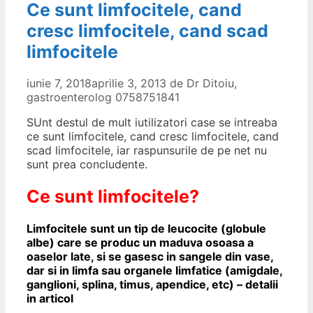
Ce sunt limfocitele, cand
cresc limfocitele, cand scad
limfocitele
iunie 7, 2018
aprilie 3, 2013
de
Dr Ditoiu,
gastroenterolog 0758751841
SUnt destul de mult iutilizatori case se intreaba
ce sunt limfocitele, cand cresc limfocitele, cand
scad limfocitele, iar raspunsurile de pe net nu
sunt prea concludente.
Ce sunt limfocitele?
Limfocitele sunt un tip de leucocite (globule
albe) care se produc un maduva osoasa a
oaselor late, si se gasesc in sangele din vase,
dar si in limfa sau organele limfatice (amigdale,
ganglioni, splina, timus, apendice, etc) – detalii
in articol