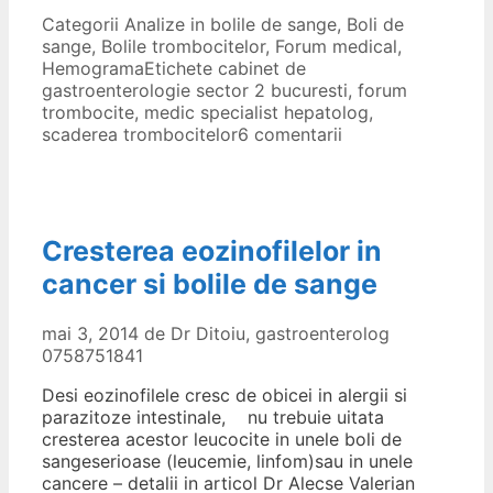
Categorii
Analize in bolile de sange
,
Boli de
sange
,
Bolile trombocitelor
,
Forum medical
,
Hemograma
Etichete
cabinet de
gastroenterologie sector 2 bucuresti
,
forum
trombocite
,
medic specialist hepatolog
,
scaderea trombocitelor
6 comentarii
Cresterea eozinofilelor in
cancer si bolile de sange
mai 3, 2014
de
Dr Ditoiu, gastroenterolog
0758751841
Desi eozinofilele cresc de obicei in alergii si
parazitoze intestinale, nu trebuie uitata
cresterea acestor leucocite in unele boli de
sangeserioase (leucemie, linfom)sau in unele
cancere – detalii in articol Dr Alecse Valerian