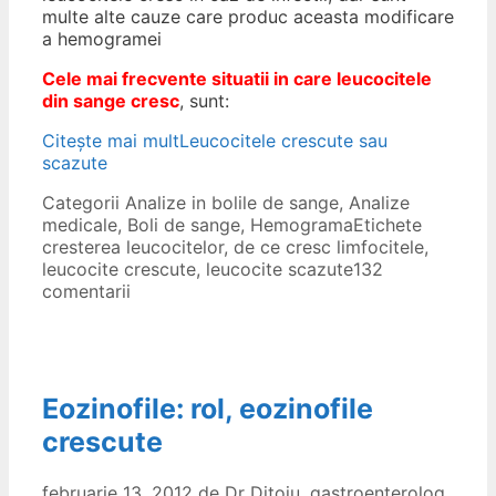
multe alte cauze care produc aceasta modificare
a hemogramei
Cele mai frecvente situatii in care leucocitele
din sange cresc
, sunt:
Citește mai mult
Leucocitele crescute sau
scazute
Categorii
Analize in bolile de sange
,
Analize
medicale
,
Boli de sange
,
Hemograma
Etichete
cresterea leucocitelor
,
de ce cresc limfocitele
,
leucocite crescute
,
leucocite scazute
132
comentarii
Eozinofile: rol, eozinofile
crescute
februarie 13, 2012
de
Dr Ditoiu, gastroenterolog