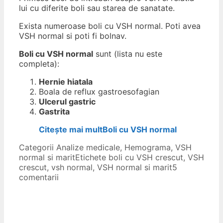
lui cu diferite boli sau starea de sanatate.
Exista numeroase boli cu VSH normal. Poti avea
VSH normal si poti fi bolnav.
Boli cu VSH normal
sunt (lista nu este
completa):
Hernie hiatala
Boala de reflux gastroesofagian
Ulcerul gastric
Gastrita
Citește mai mult
Boli cu VSH normal
Categorii
Analize medicale
,
Hemograma
,
VSH
normal si marit
Etichete
boli cu VSH crescut
,
VSH
crescut
,
vsh normal
,
VSH normal si marit
5
comentarii