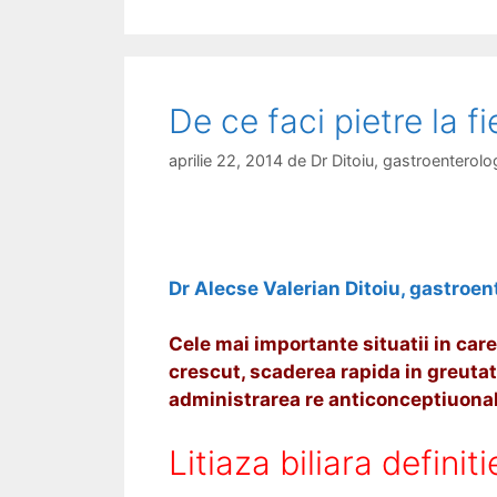
o
c
a
r
h
l
i
e
i
t
i
e
m
De ce faci pietre la fie
e
n
aprilie 22, 2014
de
Dr Ditoiu, gastroentero
t
a
r
i
Dr Alecse Valerian Ditoiu, gastroe
n
c
Cele mai importante situatii in care
a
crescut, scaderea rapida in greutat
n
administrarea re anticonceptiuonal
c
e
Litiaza biliara definiti
r
u