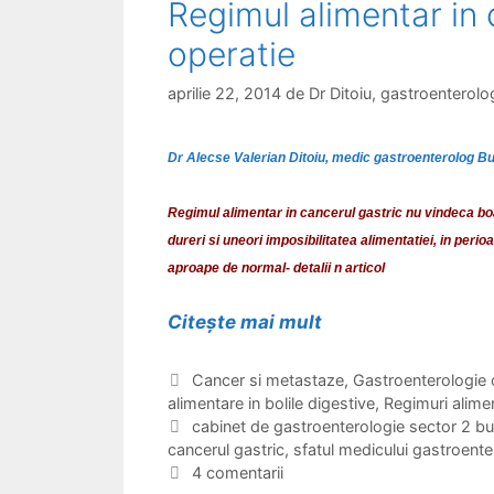
Regimul alimentar in 
o
operatie
l
o
aprilie 22, 2014
de
Dr Ditoiu, gastroentero
n
Dr Alecse Valerian Ditoiu, medic gastroenterolog B
Regimul alimentar in cancerul gastric nu vindeca b
dureri si uneori imposibilitatea alimentatiei, i
n perio
aproape de normal- detalii n articol
Citește mai mult
R
e
g
C
Cancer si metastaze
,
Gastroenterologie c
alimentare in bolile digestive
a
,
Regimuri alime
i
t
E
cabinet de gastroenterologie sector 2 bu
m
cancerul gastric
e
t
,
sfatul medicului gastroent
u
g
i
4 comentarii
l