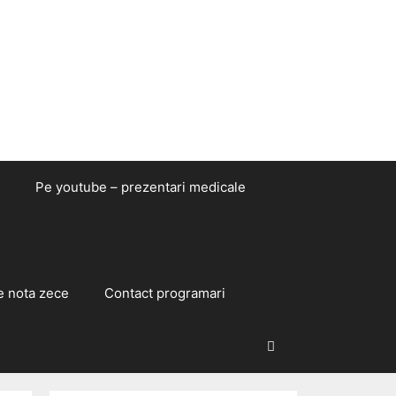
Pe youtube – prezentari medicale
e nota zece
Contact programari
Caută