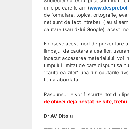
Subiectele acestui post sunt luate cu “
urile pe care le am (
www.despreboli
de formulare, topica, ortografie, even
net sunt de fapt intrebari ( au si sem
cautare (sau d-lui Google), acest mo
Folosesc acest mod de prezentare a 
limbajul de cautare a userilor, usuran
inceput accesarea materialului, voi i
timpului limitat de care dispun) sa n
“cautarea zilei”. una din cautarile dv
tema abordata.
Raspunsurile vor fi scurte, tot din li
de obicei deja postat pe site, trebui
Dr AV Ditoiu