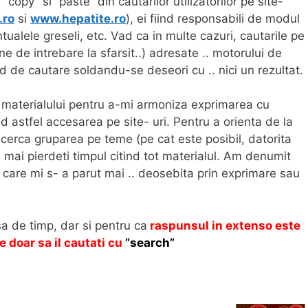
copy” si “paste” din cautarilor utilizatorilor pe site-
.ro
si
www.hepatite.ro
), ei fiind responsabili de modul
tualele greseli, etc. Vad ca in multe cazuri, cautarile pe
ne de intrebare la sfarsit..) adresate .. motorului de
d de cautare soldandu-se deseori cu .. nici un rezultat.
materialului pentru a-mi armoniza exprimarea cu
d astfel accesarea pe site- uri. Pentru a orienta de la
ncerca gruparea pe teme (pe cat este posibil, datorita
u mai pierdeti timpul citind tot materialul. Am denumit
s care mi s- a parut mai .. deosebita prin exprimare sau
psa de timp, dar si pentru ca
r
aspunsul in extenso este
e doar sa il cautati cu
“search”