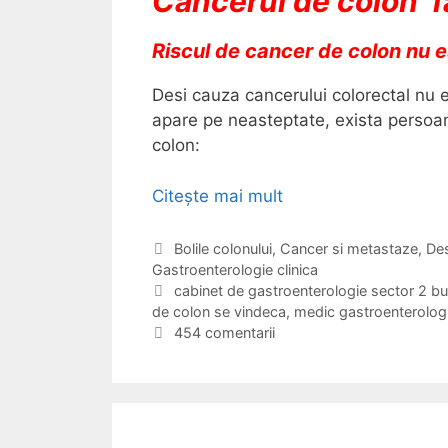
Cancerul de colon fa
Riscul de cancer de colon nu e
Desi cauza cancerului colorectal nu 
apare pe neasteptate, exista perso
colon:
Citește mai mult
C
a
n
C
Bolile colonului
,
Cancer si metastaze
,
Des
Gastroenterologie clinica
a
c
t
E
cabinet de gastroenterologie sector 2 bu
e
de colon se vindeca
e
t
,
medic gastroenterolog
r
g
i
454 comentarii
u
o
c
l
r
h
d
i
e
i
t
e
e
c