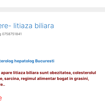
re- litiaza biliara
log 0758751841
nterolog hepatolog Bucuresti
 apare litiaza biliara sunt obezitatea, colesterolul
e, sarcina, regimul alimentar bogat in grasini,
e..
e