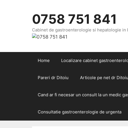
Sari
la
0758 751 841
conținut
Cabinet de gastroenterologie si hepatologie in
Home
Localizare cabinet gastroenterolo
Pareri dr Ditoiu
Articole pe net dr Ditoi
Cand ar fi necesar un consult la un medic g
Consultatie gastroenterologie de urgenta