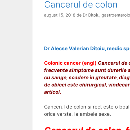
Cancerul de colon
b
o
august 15, 2018
de
Dr Ditoiu, gastroentero
c
i
t
e
Dr Alecse Valerian Ditoiu, medic sp
–
f
Colonic cancer (engl)
Cancerul de c
o
frecvente simptome sunt durerile a
r
cu sange, scadere in greutate, diag
u
de obicei este chirurgical, vindecare
m
articol.
Cancerul de colon si rect este o boala
orice varsta, la ambele sexe.