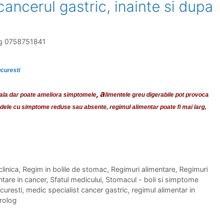
cancerul gastric, inainte si dupa
log 0758751841
ucuresti
, a
oala dar poate ameliora simptomele
limentele greu digerabile pot provoca
adele cu simptome reduse sau absente, regimul alimentar poate fi mai larg,
linica
,
Regim in bolile de stomac
,
Regimuri alimentare
,
Regimuri
ntare in cancer
,
Sfatul medicului
,
Stomacul - boli si simptome
curesti
,
medic specialist cancer gastric
,
regimul alimentar in
erolog