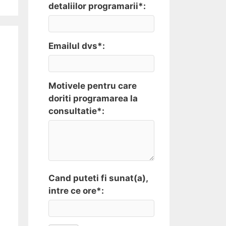
detaliilor programarii*:
Emailul dvs*:
Motivele pentru care
doriti programarea la
consultatie*:
Cand puteti fi sunat(a),
intre ce ore*: