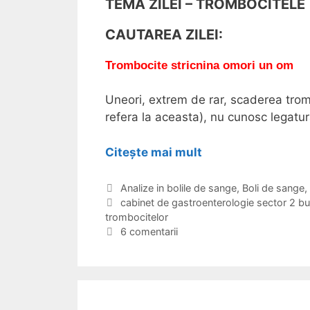
TEMA ZILEI – TROMBOCITELE
CAUTAREA ZILEI:
Trombocite stricnina omori un om
Uneori, extrem de rar, scaderea tro
refera la aceasta), nu cunosc legatur
Citește mai mult
D
e
s
C
Analize in bolile de sange
,
Boli de sange
,
a
E
cabinet de gastroenterologie sector 2 bu
p
trombocitelor
t
t
r
e
i
6 comentarii
e
g
c
t
o
h
r
r
e
o
i
t
i
e
m