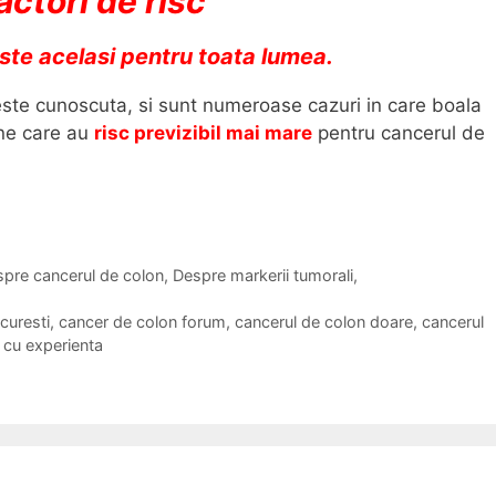
ctori de risc
ste acelasi pentru toata lumea.
este cunoscuta, si sunt numeroase cazuri in care boala
ane care au
risc previzibil mai mare
pentru cancerul de
pre cancerul de colon
,
Despre markerii tumorali
,
curesti
,
cancer de colon forum
,
cancerul de colon doare
,
cancerul
 cu experienta