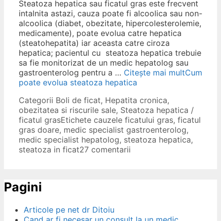
Steatoza hepatica sau ficatul gras este frecvent
intalnita astazi, cauza poate fi alcoolica sau non-
alcoolica (diabet, obezitate, hipercolesterolemie,
medicamente), poate evolua catre hepatica
(steatohepatita) iar aceasta catre ciroza
hepatica; pacientul cu steatoza hepatica trebuie
sa fie monitorizat de un medic hepatolog sau
gastroenterolog pentru a …
Citește mai mult
Cum
poate evolua steatoza hepatica
Categorii
Boli de ficat
,
Hepatita cronica
,
obezitatea si riscurile sale
,
Steatoza hepatica /
ficatul gras
Etichete
cauzele ficatului gras
,
ficatul
gras doare
,
medic specialist gastroenterolog
,
medic specialist hepatolog
,
steatoza hepatica
,
steatoza in ficat
27 comentarii
Pagini
Articole pe net dr Ditoiu
Cand ar fi necesar un consult la un medic