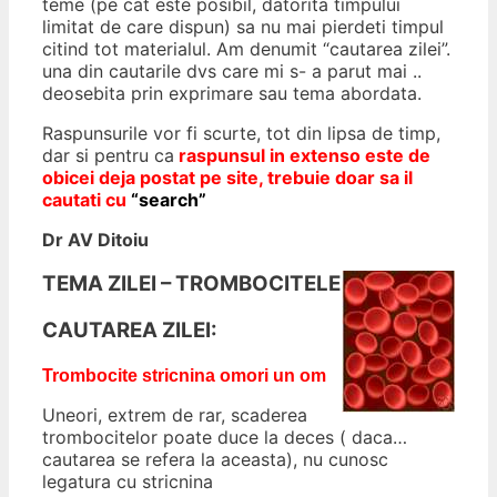
teme (pe cat este posibil, datorita timpului
limitat de care dispun) sa nu mai pierdeti timpul
citind tot materialul. Am denumit “cautarea zilei”.
una din cautarile dvs care mi s- a parut mai ..
deosebita prin exprimare sau tema abordata.
Raspunsurile vor fi scurte, tot din lipsa de timp,
dar si pentru ca
r
aspunsul in extenso este de
obicei deja postat pe site, trebuie doar sa il
cautati cu
“search”
Dr AV Ditoiu
TEMA ZILEI – TROMBOCITELE
CAUTAREA ZILEI:
Trombocite stricnina omori un om
Uneori, extrem de rar, scaderea
trombocitelor poate duce la deces ( daca…
cautarea se refera la aceasta), nu cunosc
legatura cu stricnina