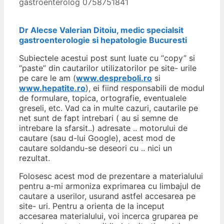
gastroenterolog 0758751841
Dr Alecse Valerian Ditoiu, medic specialsit
gastroenterologie si hepatologie Bucuresti
Subiectele acestui post sunt luate cu “copy” si
“paste” din cautarilor utilizatorilor pe site- urile
pe care le am (
www.despreboli.ro
si
www.hepatite.ro
), ei fiind responsabili de modul
de formulare, topica, ortografie, eventualele
greseli, etc. Vad ca in multe cazuri, cautarile pe
net sunt de fapt intrebari ( au si semne de
intrebare la sfarsit..) adresate .. motorului de
cautare (sau d-lui Google), acest mod de
cautare soldandu-se deseori cu .. nici un
rezultat.
Folosesc acest mod de prezentare a materialului
pentru a-mi armoniza exprimarea cu limbajul de
cautare a userilor, usurand astfel accesarea pe
site- uri. Pentru a orienta de la inceput
accesarea materialului, voi incerca gruparea pe