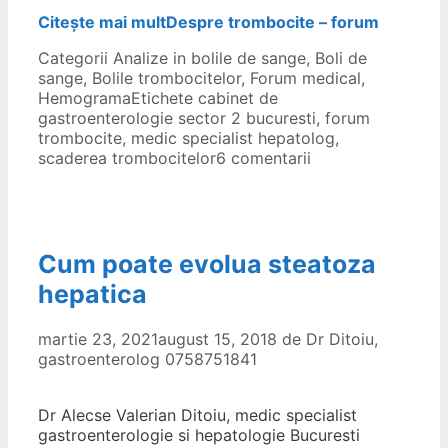
Citește mai mult
Despre trombocite – forum
Categorii
Analize in bolile de sange
,
Boli de
sange
,
Bolile trombocitelor
,
Forum medical
,
Hemograma
Etichete
cabinet de
gastroenterologie sector 2 bucuresti
,
forum
trombocite
,
medic specialist hepatolog
,
scaderea trombocitelor
6 comentarii
Cum poate evolua steatoza
hepatica
martie 23, 2021
august 15, 2018
de
Dr Ditoiu,
gastroenterolog 0758751841
Dr Alecse Valerian Ditoiu, medic specialist
gastroenterologie si hepatologie Bucuresti