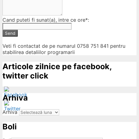
Cand puteti fi sunat(a), intre ce ore*:
Send
Veti fi contactat de pe numarul 0758 751 841 pentru
stabilirea detaliilor programarii
Articole zilnice pe facebook,
twitter click
Arhiva
Arhiva
Boli
ow