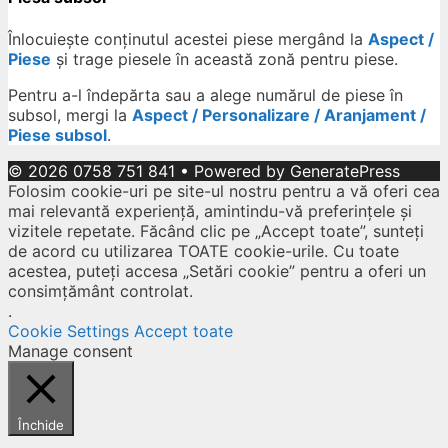
Înlocuiește conținutul acestei piese mergând la
Aspect /
Piese
și trage piesele în această zonă pentru piese.
Pentru a-l îndepărta sau a alege numărul de piese în
subsol, mergi la
Aspect / Personalizare / Aranjament /
Piese subsol
.
© 2026 0758 751 841
• Powered by
GeneratePress
Folosim cookie-uri pe site-ul nostru pentru a vă oferi cea
mai relevantă experiență, amintindu-vă preferințele și
vizitele repetate. Făcând clic pe „Accept toate”, sunteți
de acord cu utilizarea TOATE cookie-urile. Cu toate
acestea, puteți accesa „Setări cookie” pentru a oferi un
consimțământ controlat.
.
Cookie Settings
Accept toate
Manage consent
Închide