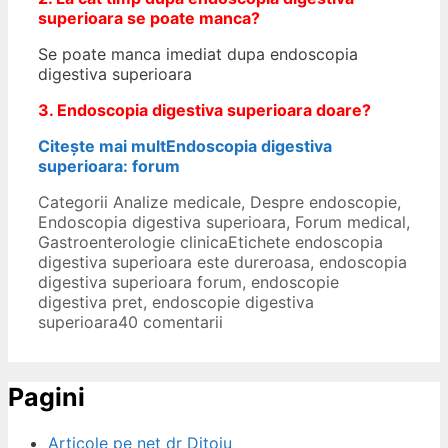
superioara se poate manca?
Se poate manca imediat dupa endoscopia
digestiva superioara
3. Endoscopia digestiva superioara d
oare
?
Citește mai mult
Endoscopia digestiva
superioara: forum
Categorii
Analize medicale
,
Despre endoscopie
,
Endoscopia digestiva superioara
,
Forum medical
,
Gastroenterologie clinica
Etichete
endoscopia
digestiva superioara este dureroasa
,
endoscopia
digestiva superioara forum
,
endoscopie
digestiva pret
,
endoscopie digestiva
superioara
40 comentarii
Pagini
Articole pe net dr Ditoiu