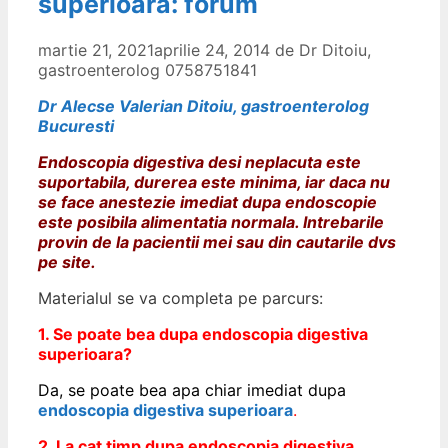
superioara: forum
martie 21, 2021
aprilie 24, 2014
de
Dr Ditoiu,
gastroenterolog 0758751841
Dr Alecse Valerian Ditoiu, gastroenterolog
Bucuresti
Endoscopia digestiva desi neplacuta este
suportabila, durerea este minima, iar daca nu
se face anestezie imediat dupa endoscopie
este posibila alimentatia normala. Intrebarile
provin de la pacientii mei sau din cautarile dvs
pe site.
Materialul se va completa pe parcurs:
1. Se poate bea dupa endoscopia digestiva
superioara?
Da, se poate bea apa chiar imediat dupa
endoscopia digestiva superioara
.
2. La cat timp dupa endoscopia digestiva