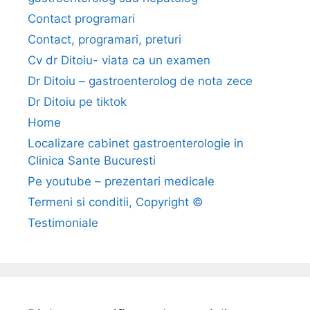
v
Contact programari
a
Contact, programari, preturi
s
Cv dr Ditoiu- viata ca un examen
u
p
Dr Ditoiu – gastroenterolog de nota zece
e
Dr Ditoiu pe tiktok
r
Home
i
Localizare cabinet gastroenterologie in
o
Clinica Sante Bucuresti
a
Pe youtube – prezentari medicale
r
a
Termeni si conditii, Copyright ©
:
Testimoniale
f
o
r
u
m