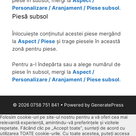
piese în subsol, mergi la
Aspect /
Personalizare / Aranjament / Piese subsol
.
Piesă subsol
Înlocuiește conținutul acestei piese mergând
la
Aspect / Piese
și trage piesele în această
zonă pentru piese.
Pentru a-l îndepărta sau a alege numărul de
piese în subsol, mergi la
Aspect /
Personalizare / Aranjament / Piese subsol
.
© 2026 0758 751 841
• Powered by
GeneratePress
Folosim cookie-uri pe site-ul nostru pentru a vă oferi cea mai
relevantă experiență, amintindu-vă preferințele și vizitele
repetate. Făcând clic pe „Accept toate”, sunteți de acord cu
utilizarea TOATE cookie-urile. Cu toate acestea, puteți accesa