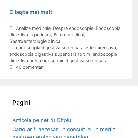
Citește mai mult
E
n
d
C
Analize medicale
,
Despre endoscopie
,
Endoscopia
digestiva superioara
a
,
Forum medical
,
o
Gastroenterologie clinica
t
s
e
E
endoscopia digestiva superioara este dureroasa
,
c
endoscopia digestiva superioara forum
g
t
,
endoscopie
o
digestiva pret
o
i
,
endoscopie digestiva superioara
p
r
c
40 comentarii
i
i
h
i
e
a
t
d
e
i
Pagini
g
e
s
Articole pe net dr Ditoiu
t
Cand ar fi necesar un consult la un medic
i
gastroenterolog sau hepatolog