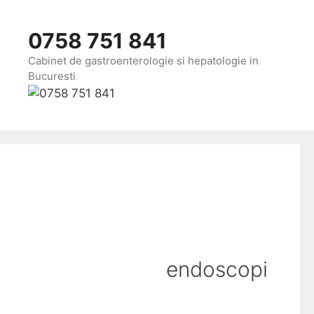
Sari
la
0758 751 841
conținut
Cabinet de gastroenterologie si hepatologie in
Bucuresti
Home
Localizare cabinet gastroenterologie in Clinica Sante
Bucuresti
endoscopi
Contact, programari, preturi