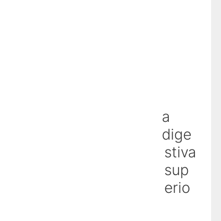
Pe youtube – prezentari medicale
Pareri dr Ditoiu
Articole pe net dr Ditoiu
Noutati zilnic pe facebook
Cand ar fi necesar un consult la un medic
gastroenterolog sau hepatolog
a
Dr Ditoiu – gastroenterolog de nota zece
dige
stiva
Contact programari
sup
Consultatie gastroenterologie de urgenta
erio
Termeni si conditii, Copyright ©
Dr Ditoiu pe tiktok