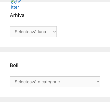
Arhiva
Follow
A
r
h
i
v
a
Boli
B
o
l
i