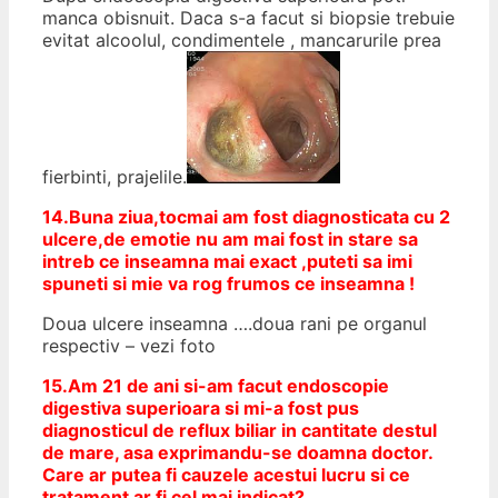
manca obisnuit. Daca s-a facut si biopsie trebuie
evitat alcoolul, condimentele , mancarurile prea
fierbinti, prajelile.
14.Buna ziua,tocmai am fost diagnosticata cu 2
ulcere,de emotie nu am mai fost in stare sa
intreb ce inseamna mai exact ,puteti sa imi
spuneti si mie va rog frumos ce inseamna !
Doua ulcere inseamna ….doua rani pe organul
respectiv – vezi foto
15.Am 21 de ani si-am facut endoscopie
digestiva superioara si mi-a fost pus
diagnosticul de reflux biliar
in cantitate destul
de mare, asa exprimandu-se doamna doctor.
Care ar putea fi cauzele acestui lucru si ce
tratament ar fi cel mai indicat?