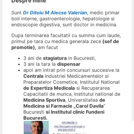
Despre mine
Sunt
Dr Ditoiu M Alecse Valerian
, medic primar
boli interne, gastroenterologie, hepatologie si
endoscopie digestiva, sunt doctor in medicina.
Dupa terminarea facultatii cu summa cum laude,
primul pe tara cu medica generala zece
(sef de
promotie),
am facut
3 ani de
stagiatura
in Bucuresti,
3 ani la tara la
dispensar
apoi am intrat prin concursuri succesive la
Centrala
Industriei Medicamentelor si
Preparatelor Cosmetice, Institutul National
de Expertiza Medicala
si Recuperarea
Capacitatii de munca, Institutul national de
Medicina Sportiva
, Universitatea
de
Medicina si Farmacie „Carol Davila
”
Bucuresti
si Institutul clinic Fundeni
Bucuresti.