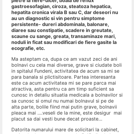
pietre la fiere-ulcer, boala de reflux
gastroesofagian, ciroza, steatoza hepatica,
hepatita cronica virala B sau C, dar deseori nu
au un diagnostic si vin pentru simptome
persistente- dureri abdominala, balonare,
diaree sau constipatie, scadere in greutate,
scaune cu sange, greata, transaminaze mari,
noduli in ficat sau modificari de fiere gasite la
ecografie, etc.
Ma asteptam ca, dupa ce am vazut zeci de ani
bolnavi cu cela mai diverse, grave si ciudate boli
in spitalul Fundeni, activitatea de acum sa mi se
para banala si plictisitoare. Partea interesanta
este ca acum activitatea mi se pare parca mai
atractiva, asta pentru ca am timp suficient sa
cunosc in detaliu situatia medicala a bolnavilor si
sa cunosc si omul nu numai bolnavul si pe de
alta parte, bolile fiind mai putin grave, bolnavii
pleaca mai ….veseli de la mine, este desigur mai
placut sa dai vesti bune decat proaste…
Datorita numarului mare de solicitari la cabinet,