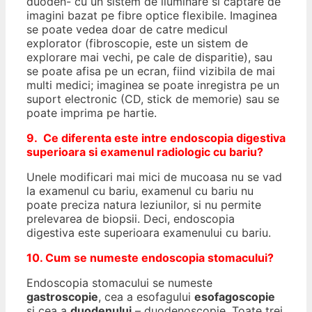
duoden- cu un sistem de iluminare si captare de
imagini bazat pe fibre optice flexibile. Imaginea
se poate vedea doar de catre medicul
explorator (fibroscopie, este un sistem de
explorare mai vechi, pe cale de disparitie), sau
se poate afisa pe un ecran, fiind vizibila de mai
multi medici; imaginea se poate inregistra pe un
suport electronic (CD, stick de memorie) sau se
poate imprima pe hartie.
9. Ce diferenta este intre endoscopia digestiva
superioara si examenul radiologic cu bariu?
Unele modificari mai mici de mucoasa nu se vad
la examenul cu bariu, examenul cu bariu nu
poate preciza natura leziunilor, si nu permite
prelevarea de biopsii. Deci, endoscopia
digestiva este superioara examenului cu bariu.
10. Cum se numeste endoscopia stomacului?
Endoscopia stomacului se numeste
gastroscopie
, cea a esofagului
esofagoscopie
si cea a
duodenului
– duodenoscopie. Toate trei