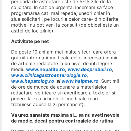
perioada de asteptare este de 5-15 zile de la
solicitare. In caz de urgenta, incercam sa face
programarea cat mai repede, uneori chiar in
ziua solicitarii, pe locurile celor care- din diferite
motive- nu pot veni la consult (de obicei este un
astfel de loc zilnic).
Activitate pe net
De peste 10 ani am mai multe siteuri care ofera
gratuit informatii medicale celor interesati in mii
de articole redactate la un nivel de intelegere
mediu
www.hepatite.ro
,
www.despreboli.ro
,
www.clinicagastroenterologie.ro,
www.hepatolog.ro
si
www.helpme.ro
.
Sunt mii
de ore de munca de adunare a materialelor,
redactare, verificare si reverificare a textelor si
punere la zi a articolelor medicale (care
trebuiesc aduse la zi permanent).
Va urez sanatate maxima si… sa nu aveti nevoie
de medic, decat pentru controalele de rutina