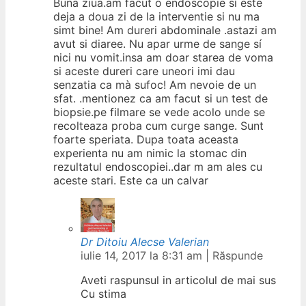
Buna ziua.am facut o endoscopie sí este
deja a doua zi de la interventie si nu ma
simt bine! Am dureri abdominale .astazi am
avut si diaree. Nu apar urme de sange sí
nici nu vomit.insa am doar starea de voma
si aceste dureri care uneori imi dau
senzatia ca mà sufoc! Am nevoie de un
sfat. .mentionez ca am facut si un test de
biopsie.pe filmare se vede acolo unde se
recolteaza proba cum curge sange. Sunt
foarte speriata. Dupa toata aceasta
experienta nu am nimic la stomac din
rezultatul endoscopiei..dar m am ales cu
aceste stari. Este ca un calvar
Dr Ditoiu Alecse Valerian
iulie 14, 2017 la 8:31 am
|
Răspunde
Aveti raspunsul in articolul de mai sus
Cu stima