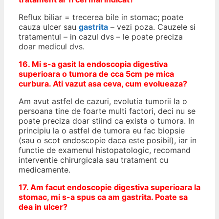
Reflux biliar = trecerea bile in stomac; poate
cauza ulcer sau
gastrita
– vezi poza. Cauzele si
tratamentul – in cazul dvs – le poate preciza
doar medicul dvs.
16. Mi s-a gasit la endoscopia digestiva
superioara o tumora de cca 5cm pe mica
curbura. Ati vazut asa ceva, cum evolueaza?
Am avut astfel de cazuri, evolutia tumorii la o
persoana tine de foarte multi factori, deci nu se
poate preciza doar stiind ca exista o tumora. In
principiu la o astfel de tumora eu fac biopsie
(sau o scot endoscopie daca este posibil), iar in
functie de examenul histopatologic, recomand
interventie chirurgicala sau tratament cu
medicamente.
17. Am facut endoscopie digestiva superioara la
stomac, mi s-a spus ca am gastrita. Poate sa
dea in ulcer?