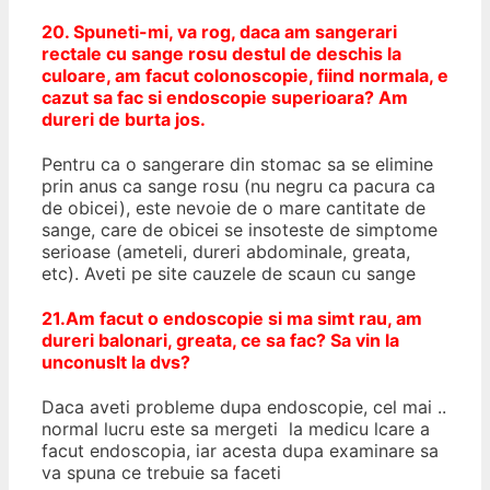
20. Spuneti-mi, va rog, daca am sangerari
rectale cu sange rosu destul de deschis la
culoare, am facut colonoscopie, fiind normala, e
cazut sa fac si endoscopie superioara? Am
dureri de burta jos.
Pentru ca o sangerare din stomac sa se elimine
prin anus ca sange rosu (nu negru ca pacura ca
de obicei), este nevoie de o mare cantitate de
sange, care de obicei se insoteste de simptome
serioase (ameteli, dureri abdominale, greata,
etc). Aveti pe site cauzele de scaun cu sange
21.Am facut o endoscopie si ma simt rau, am
dureri balonari, greata, ce sa fac? Sa vin la
unconuslt la dvs?
Daca aveti probleme dupa endoscopie, cel mai ..
normal lucru este sa mergeti la medicu lcare a
facut endoscopia, iar acesta dupa examinare sa
va spuna ce trebuie sa faceti