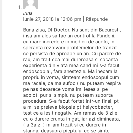
Irina
iunie 27, 2018 la 12:06 pm
|
Răspunde
Buna ziua, Dl Doctor. Nu sunt din Bucuresti,
insa am ales sa fac un control la Fundeni,
cu mare incredere in medicii de acolo, in
speranta rezolvarii problemelor de tranzit
ce persista de aproape un an. Cu parere de
rau, am trait cea mai dureroasa si socanta
experienta din viata mea cand mi s-a facut
endoscopia , fara anestezie. Ma inecam la
propriu in voma, simteam endoscopul cum
ma racaie, ca ma sufoc ( nu puteam respira
pe nas deoarece voma imi iesea si pe
acolo), pur si simplu nu puteam suporta
procedura. S-a facut fortat intr-un final, pt
a mi se preleva biopsie pt helycobacter,
test ce a iesit negativ. Am ramas de 3 zile
cu o durere crunta in gat, iar azi dimineata,
( a 3a zi ) m-am trezit si cu durere in
stanga, deasupra pieptului ce se simte