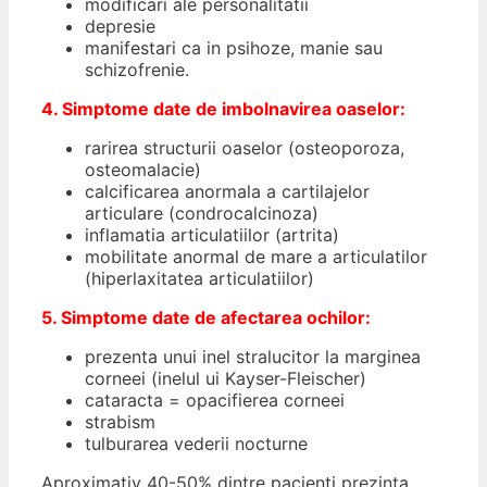
modificari ale personalitatii
depresie
manifestari ca in psihoze, manie sau
schizofrenie.
4. Simptome date de imbolnavirea oaselor:
rarirea structurii oaselor (osteoporoza,
osteomalacie)
calcificarea anormala a cartilajelor
articulare (condrocalcinoza)
inflamatia articulatiilor (artrita)
mobilitate anormal de mare a articulatilor
(hiperlaxitatea articulatiilor)
5. Simptome date de afectarea ochilor:
prezenta unui inel stralucitor la marginea
corneei (inelul ui Kayser-Fleischer)
cataracta = opacifierea corneei
strabism
tulburarea vederii nocturne
Aproximativ 40-50% dintre pacienti prezinta