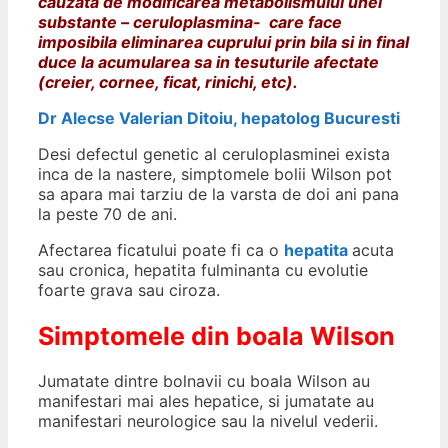
cauzata de modificarea metabolismului unei
substante – ceruloplasmina- care face
imposibila eliminarea cuprului prin bila si in final
duce la acumularea sa in tesuturile afectate
(creier, cornee, ficat, rinichi, etc).
Dr Alecse Valerian Ditoiu, hepatolog Bucuresti
Desi defectul genetic al ceruloplasminei exista
inca de la nastere, simptomele bolii Wilson pot
sa apara mai tarziu de la varsta de doi ani pana
la peste 70 de ani.
Afectarea ficatului poate fi ca o
hepatita
acuta
sau cronica, hepatita fulminanta cu evolutie
foarte grava sau ciroza.
Simptomele din boala Wilson
Jumatate dintre bolnavii cu boala Wilson au
manifestari mai ales hepatice, si jumatate au
manifestari neurologice sau la nivelul vederii.