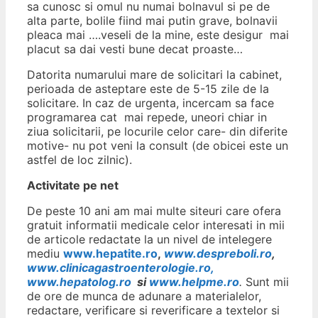
sa cunosc si omul nu numai bolnavul si pe de
alta parte, bolile fiind mai putin grave, bolnavii
pleaca mai ….veseli de la mine, este desigur mai
placut sa dai vesti bune decat proaste…
Datorita numarului mare de solicitari la cabinet,
perioada de asteptare este de 5-15 zile de la
solicitare. In caz de urgenta, incercam sa face
programarea cat mai repede, uneori chiar in
ziua solicitarii, pe locurile celor care- din diferite
motive- nu pot veni la consult (de obicei este un
astfel de loc zilnic).
Activitate pe net
De peste 10 ani am mai multe siteuri care ofera
gratuit informatii medicale celor interesati in mii
de articole redactate la un nivel de intelegere
mediu
www.hepatite.ro
,
www.despreboli.ro
,
www.clinicagastroenterologie.ro,
www.hepatolog.ro
si
www.helpme.ro
.
Sunt mii
de ore de munca de adunare a materialelor,
redactare, verificare si reverificare a textelor si