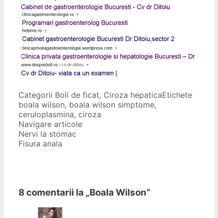
Categorii
Boli de ficat
,
Ciroza hepatica
Etichete
boala wilson
,
boala wilson simptome
,
ceruloplasmina
,
ciroza
Navigare articole
Nervi la stomac
Fisura anala
8 comentarii la „
Boala Wilson
”