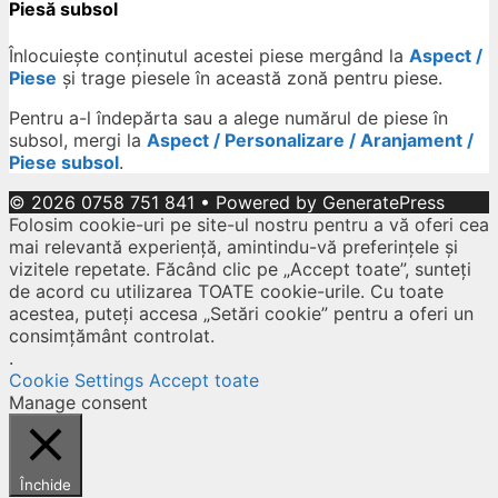
Piesă subsol
Înlocuiește conținutul acestei piese mergând la
Aspect /
Piese
și trage piesele în această zonă pentru piese.
Pentru a-l îndepărta sau a alege numărul de piese în
subsol, mergi la
Aspect / Personalizare / Aranjament /
Piese subsol
.
© 2026 0758 751 841
• Powered by
GeneratePress
Folosim cookie-uri pe site-ul nostru pentru a vă oferi cea
mai relevantă experiență, amintindu-vă preferințele și
vizitele repetate. Făcând clic pe „Accept toate”, sunteți
de acord cu utilizarea TOATE cookie-urile. Cu toate
acestea, puteți accesa „Setări cookie” pentru a oferi un
consimțământ controlat.
.
Cookie Settings
Accept toate
Manage consent
Închide