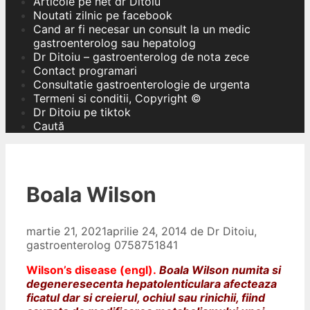
Articole pe net dr Ditoiu
Noutati zilnic pe facebook
Cand ar fi necesar un consult la un medic
gastroenterolog sau hepatolog
Dr Ditoiu – gastroenterolog de nota zece
Contact programari
Consultatie gastroenterologie de urgenta
Termeni si conditii, Copyright ©
Dr Ditoiu pe tiktok
Caută
Boala Wilson
martie 21, 2021
aprilie 24, 2014
de
Dr Ditoiu,
gastroenterolog 0758751841
Wilson’s disease (engl).
Boala Wilson numita si
degeneresecenta hepatolenticulara afecteaza
ficatul dar si creierul, ochiul sau rinichii, fiind