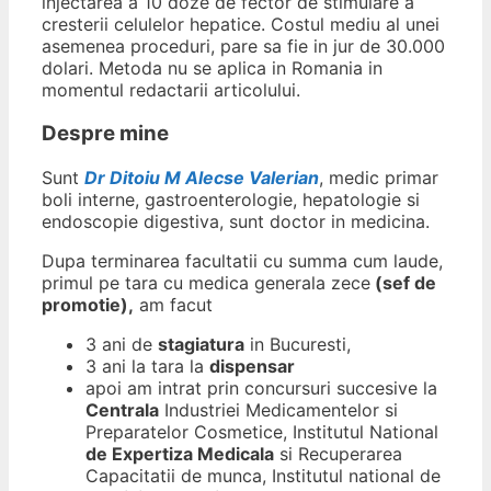
injectarea a 10 doze de fector de stimulare a
cresterii celulelor hepatice. Costul mediu al unei
asemenea proceduri, pare sa fie in jur de 30.000
dolari. Metoda nu se aplica in Romania in
momentul redactarii articolului.
Despre mine
Sunt
Dr Ditoiu M Alecse Valerian
, medic primar
boli interne, gastroenterologie, hepatologie si
endoscopie digestiva, sunt doctor in medicina.
Dupa terminarea facultatii cu summa cum laude,
primul pe tara cu medica generala zece
(sef de
promotie),
am facut
3 ani de
stagiatura
in Bucuresti,
3 ani la tara la
dispensar
apoi am intrat prin concursuri succesive la
Centrala
Industriei Medicamentelor si
Preparatelor Cosmetice, Institutul National
de Expertiza Medicala
si Recuperarea
Capacitatii de munca, Institutul national de