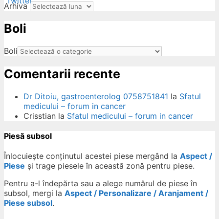
Arhiva
Boli
ow
Boli
Comentarii recente
Dr Ditoiu, gastroenterolog 0758751841
la
Sfatul
medicului – forum in cancer
Crisstian
la
Sfatul medicului – forum in cancer
Piesă subsol
Înlocuiește conținutul acestei piese mergând la
Aspect /
Piese
și trage piesele în această zonă pentru piese.
Pentru a-l îndepărta sau a alege numărul de piese în
subsol, mergi la
Aspect / Personalizare / Aranjament /
Piese subsol
.