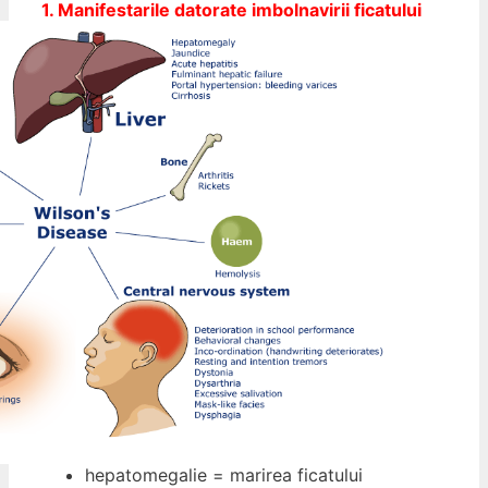
1. Manifestarile datorate imbolnavirii ficatului
hepatomegalie = marirea ficatului