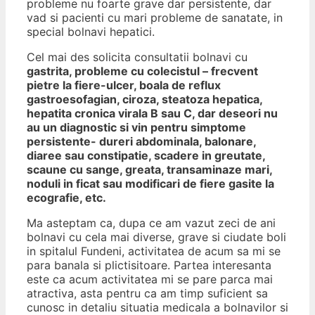
probleme nu foarte grave dar persistente, dar
vad si pacienti cu mari probleme de sanatate, in
special bolnavi hepatici.
Cel mai des solicita consultatii bolnavi cu
gastrita, probleme cu colecistul – frecvent
pietre la fiere-ulcer, boala de reflux
gastroesofagian, ciroza, steatoza hepatica,
hepatita cronica virala B sau C, dar deseori nu
au un diagnostic si vin pentru simptome
persistente- dureri abdominala, balonare,
diaree sau constipatie, scadere in greutate,
scaune cu sange, greata, transaminaze mari,
noduli in ficat sau modificari de fiere gasite la
ecografie, etc.
Ma asteptam ca, dupa ce am vazut zeci de ani
bolnavi cu cela mai diverse, grave si ciudate boli
in spitalul Fundeni, activitatea de acum sa mi se
para banala si plictisitoare. Partea interesanta
este ca acum activitatea mi se pare parca mai
atractiva, asta pentru ca am timp suficient sa
cunosc in detaliu situatia medicala a bolnavilor si