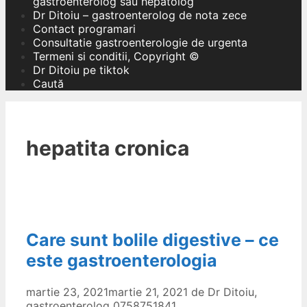
gastroenterolog sau hepatolog
Dr Ditoiu – gastroenterolog de nota zece
Contact programari
Consultatie gastroenterologie de urgenta
Termeni si conditii, Copyright ©
Dr Ditoiu pe tiktok
Caută
hepatita cronica
Care sunt bolile digestive – ce
este gastroenterologia
martie 23, 2021
martie 21, 2021
de
Dr Ditoiu,
gastroenterolog 0758751841