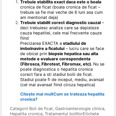
Trebuie stabilita exact daca este o boala
cronica de ficat (boala cronica de ficat –
trebuie sa fie mai veche de 6 luni asa cum
am mentionat deja)
Trebuie stabilit corect diagnostic cauzal
–
deci trebuiesc analize care sa depisteze
cauza hepatitei, cele mai frecvente cauze
fiind
Precizarea EXACTA a
stadiului de
imbolnavire a ficatului
– lucru care se face
de obicei prin
biopsie hepatica sau alta
metode e evaluare corespondenta
(Fibrosca, Fibrotest, Fibromax, etc).
Nu se
poate diagnostica o hepatita cronica
corect fara a sti stadiul bolii de ficat.
Stadiul poate fi de inceput, mediu, avansat
(cel mai avansat fiind ciroza hepatica}
Citește mai mult
Cum se trateaza hepatita
cronica?
Categorii
Boli de ficat
,
Gastroenterologie clinica
,
Hepatita cronica
,
Tratamentul bolillor
Etichete