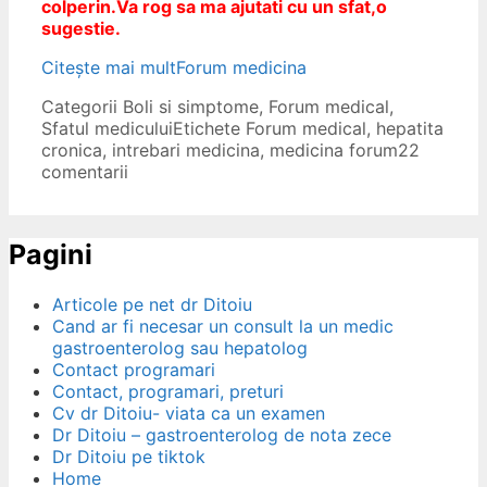
colperin.Va rog sa ma ajutati cu un sfat,o
sugestie.
Citește mai mult
Forum medicina
Categorii
Boli si simptome
,
Forum medical
,
Sfatul medicului
Etichete
Forum medical
,
hepatita
cronica
,
intrebari medicina
,
medicina forum
22
comentarii
Pagini
Articole pe net dr Ditoiu
Cand ar fi necesar un consult la un medic
gastroenterolog sau hepatolog
Contact programari
Contact, programari, preturi
Cv dr Ditoiu- viata ca un examen
Dr Ditoiu – gastroenterolog de nota zece
Dr Ditoiu pe tiktok
Home