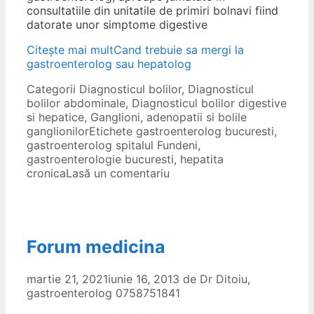
consultatiile din unitatile de primiri bolnavi fiind
datorate unor simptome digestive
Citește mai mult
Cand trebuie sa mergi la
gastroenterolog sau hepatolog
Categorii
Diagnosticul bolilor
,
Diagnosticul
bolilor abdominale
,
Diagnosticul bolilor digestive
si hepatice
,
Ganglioni, adenopatii si bolile
ganglionilor
Etichete
gastroenterolog bucuresti
,
gastroenterolog spitalul Fundeni
,
gastroenterologie bucuresti
,
hepatita
cronica
Lasă un comentariu
Forum medicina
martie 21, 2021
iunie 16, 2013
de
Dr Ditoiu,
gastroenterolog 0758751841