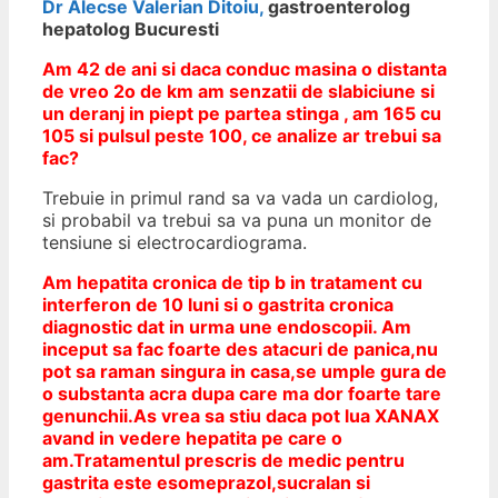
Dr Alecse Valerian Ditoiu,
gastroenterolog
hepatolog Bucuresti
Am 42 de ani si daca conduc masina o distanta
de vreo 2o de km am senzatii de slabiciune si
un deranj in piept pe partea stinga , am 165 cu
105 si pulsul peste 100, ce analize ar trebui sa
fac?
Trebuie in primul rand sa va vada un cardiolog,
si probabil va trebui sa va puna un monitor de
tensiune si electrocardiograma.
Am hepatita cronica de tip b in tratament cu
interferon de 10 luni si o gastrita cronica
diagnostic dat in urma une endoscopii. Am
inceput sa fac foarte des atacuri de panica,nu
pot sa raman singura in casa,se umple gura de
o substanta acra dupa care ma dor foarte tare
genunchii.As vrea sa stiu daca pot lua XANAX
avand in vedere hepatita pe care o
am.Tratamentul prescris de medic pentru
gastrita este esomeprazol,sucralan si