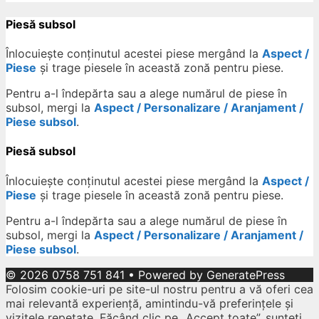
Piesă subsol
Înlocuiește conținutul acestei piese mergând la
Aspect /
Piese
și trage piesele în această zonă pentru piese.
Pentru a-l îndepărta sau a alege numărul de piese în
subsol, mergi la
Aspect / Personalizare / Aranjament /
Piese subsol
.
Piesă subsol
Înlocuiește conținutul acestei piese mergând la
Aspect /
Piese
și trage piesele în această zonă pentru piese.
Pentru a-l îndepărta sau a alege numărul de piese în
subsol, mergi la
Aspect / Personalizare / Aranjament /
Piese subsol
.
© 2026 0758 751 841
• Powered by
GeneratePress
Folosim cookie-uri pe site-ul nostru pentru a vă oferi cea
mai relevantă experiență, amintindu-vă preferințele și
vizitele repetate. Făcând clic pe „Accept toate”, sunteți