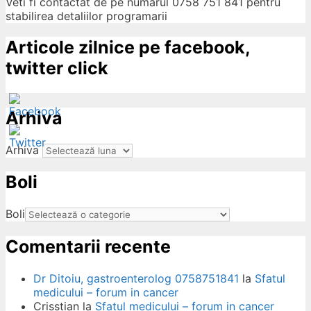
Veti fi contactat de pe numarul 0758 751 841 pentru
stabilirea detaliilor programarii
Articole zilnice pe facebook,
twitter click
Arhiva
Arhiva
Boli
ow
Boli
Comentarii recente
Dr Ditoiu, gastroenterolog 0758751841
la
Sfatul
medicului – forum in cancer
Crisstian
la
Sfatul medicului – forum in cancer