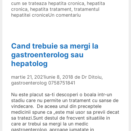
cum se trateaza hepatita cronica
,
hepatita
cronica
,
hepatita tratament
,
tratamentul
hepatitei cronice
Un comentariu
Cand trebuie sa mergi la
gastroenterolog sau
hepatolog
martie 21, 2021
iunie 8, 2018
de
Dr Ditoiu,
gastroenterolog 0758751841
Nu este placut sa-ti descoperi o boala intr-un
stadiu care nu permite un tratament cu sanse de
vindecare. De aceea unul din preceptele
medicinii spune ca „este mai usor sa previi decat
sa tratezi.Sunt destul de frecvent situatiile in
care ar trebui sa mergi la un medic
gastroenterolog, aproape jumatate in