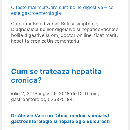
Citește mai mult
Care sunt bolile digestive – ce
este gastroenterologia
Categorii
Boli diverse
,
Boli si simptome
,
Diagnosticul bolilor digestive si hepatice
Etichete
bolile digestive la om
,
doctor on line
,
ficat marit
,
hepatita cronica
Un comentariu
Cum se trateaza hepatita
cronica?
iulie 2, 2019
august 6, 2018
de
Dr Ditoiu,
gastroenterolog 0758751841
Dr Alecse Valerian Ditoiu, medcic specialist
gastroenterologie si hepatologie Buicuresti